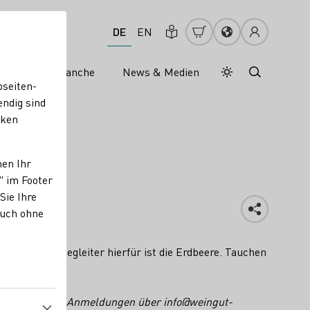
DE
EN
s
Weinbranche
News & Medien
Tagesmodus
Nachtmodus
bseiten-
endig sind
cken
nen Ihr
" im Footer
Sie Ihre
auch ohne
 ein leckerer Begleiter hierfür ist die Erdbeere. Tauchen
is: 58,- Euro, Anmeldungen über info@weingut-