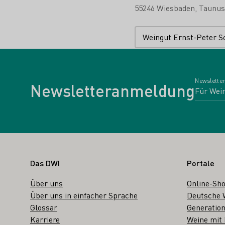
55246 Wiesbaden
Taunus
Weingut Ernst-Peter Sc
Newsletter
Newsletteranmeldung
Fußbereich
Das DWI
Portale
Über uns
Online-Sh
Über uns in einfacher Sprache
Deutsche 
Glossar
Generation
Karriere
Weine mit