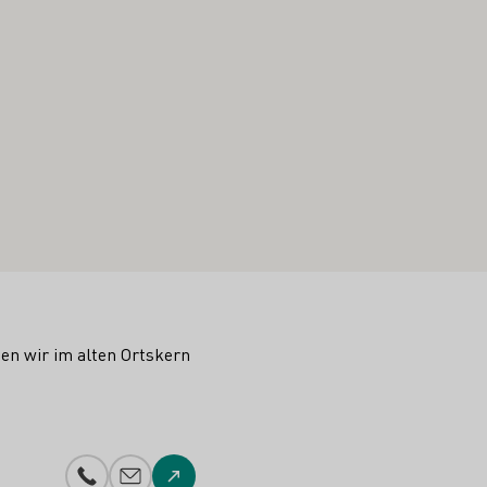
gen wir im alten Ortskern
Telefonnummer
E-Mail-Adresse
Zur Website