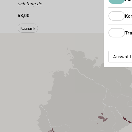
schilling.de
58,00
Ko
Kulinarik
Tra
Auswahl