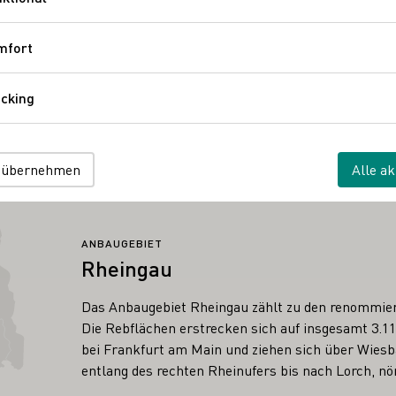
Funktional
mfort
Komfort
cking
Tracking
 übernehmen
Alle ak
ANBAUGEBIET
Rheingau
Das Anbaugebiet Rheingau zählt zu den renommie
Die Rebflächen erstrecken sich auf insgesamt 3.11
bei Frankfurt am Main und ziehen sich über Wies
entlang des rechten Rheinufers bis nach Lorch, nö