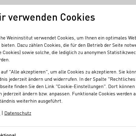
ir verwenden Cookies
Unser Wein
Regionen
Seminare & Event
he Weininstitut verwendet Cookies, um Ihnen ein optimales We
 bieten. Dazu zählen Cookies, die für den Betrieb der Seite notw
e Cookies) sowie solche, die lediglich zu anonymen Statistikzwe
Spargel & Wein
rden.
 auf "Alle akzeptieren", um alle Cookies zu akzeptieren. Sie kön
nis jederzeit ändern und widerrufen. In der Spalte "Rechtliches
& Wein
seite finden Sie den Link "Cookie-Einstellungen". Dort können 
n jederzeit ändern bzw. anpassen. Funktionale Cookies werden 
tändnis weiterhin ausgeführt.
r süß, kalt oder warm. Die Spargel ist vielfältig zu genießen und
m
|
Datenschutz
gängigen Menü, umrahmt von einer Weinprobe mit 4 Weinen. Pre
ktional