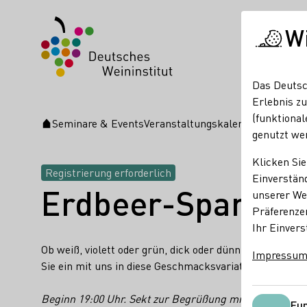
W
Das Deutsc
Erlebnis zu
(funktional
Seminare & Events
Veranstaltungskalender
Erdbeer-
Startseite
genutzt we
Klicken Sie
Registrierung erforderlich
Einverständ
Erdbeer-Spargel 
unserer Web
Präferenze
Ihr Einvers
Ob weiß, violett oder grün, dick oder dünn, herzhaft ode
Impressu
Sie ein mit uns in diese Geschmacksvariationen.
Beginn 19:00 Uhr. Sekt zur Begrüßung mit einem mehr
Fun