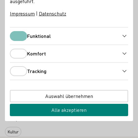
ausgeführt.
Hof präsentiert euch tollste Frühlings-Gestecke,
Blumendeko und vieles mehr.
Impressum
|
Datenschutz
Schnapp Dir Deine Freundin und komm vorbei! Gemeinsam
stimmen wir uns auf den Frühling ein.
Funktional
Funktional
Einlass 18:30 Uhr, gegen 19:30 Uhr startet dann die
Modenschau und danach kann das große Shopping
Komfort
beginnen!
Komfort
Essensangebot: Leckere Kleinigkeiten von
Krollinger´s
Tracking
Foodtruck
Tracking
In Kooperation mit Heimwerk, Zauberhaft, Simone Huber
& Krollinger´s Foodtruck
Auswahl übernehmen
Gut zu wissen: Eintritt frei (es gibt kein Ticketverkauf,
Alle akzeptieren
keine Reservierung möglich – einfach kommen),
Parkplätze vorhanden
Kultur