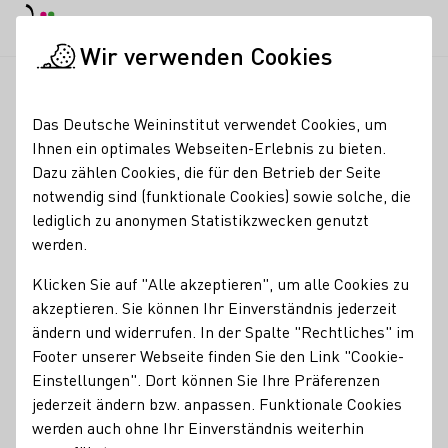
EN
Tagesmodus
Nachtmodus
Haup
Haup
Wir verwenden Cookies
Seminare & Events
Veranstaltungskalender
WEIN.MODE & M
Startseite
Das Deutsche Weininstitut verwendet Cookies, um
Ihnen ein optimales Webseiten-Erlebnis zu bieten.
WEIN.MODE & MEHR –
Dazu zählen Cookies, die für den Betrieb der Seite
notwendig sind (funktionale Cookies) sowie solche, die
LADIES NIGHT
lediglich zu anonymen Statistikzwecken genutzt
werden.
14.10.26
18:30 - 23:00 Uhr
Klicken Sie auf "Alle akzeptieren", um alle Cookies zu
akzeptieren. Sie können Ihr Einverständnis jederzeit
Ladies Night im Schwarzwald.Wein.Gut
ändern und widerrufen. In der Spalte "Rechtliches" im
Footer unserer Webseite finden Sie den Link "Cookie-
Freue Dich auf einen tollen Abend ohne Männer. Shoppe
Einstellungen". Dort können Sie Ihre Präferenzen
bei einem Glas Sekt oder Wein,
@zauberhafte
Mode und
jederzeit ändern bzw. anpassen. Funktionale Cookies
aller schönsten Papeterie von
@heimwerk
und sichere Dir
werden auch ohne Ihr Einverständnis weiterhin
exklusive Angebote.
Simone Huber
vom Hermannswald