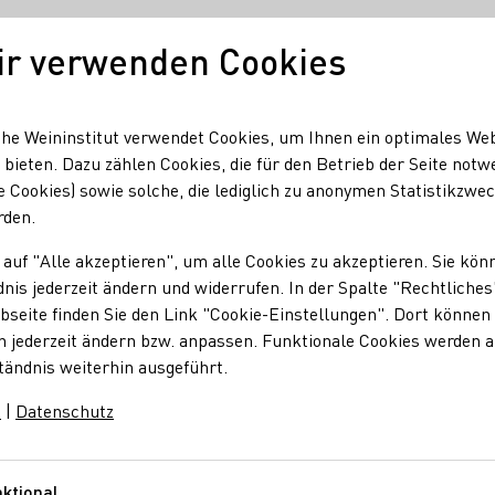
ir verwenden Cookies
Unser Wein
Regionen
Seminare & Event
he Weininstitut verwendet Cookies, um Ihnen ein optimales We
 bieten. Dazu zählen Cookies, die für den Betrieb der Seite notw
e Cookies) sowie solche, die lediglich zu anonymen Statistikzwe
te and Tales VERKOSTUNG - ein prickelnder Blick hinter die 
rden.
 auf "Alle akzeptieren", um alle Cookies zu akzeptieren. Sie kön
nis jederzeit ändern und widerrufen. In der Spalte "Rechtliches
Tales VERKOSTUNG - 
seite finden Sie den Link "Cookie-Einstellungen". Dort können 
n jederzeit ändern bzw. anpassen. Funktionale Cookies werden 
tändnis weiterhin ausgeführt.
ulissen
m
|
Datenschutz
ktional