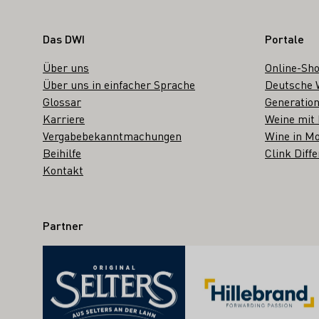
Fußbereich
Das DWI
Portale
Über uns
Online-Sh
Über uns in einfacher Sprache
Deutsche 
Glossar
Generation
Karriere
Weine mit
Vergabebekanntmachungen
Wine in Mo
Beihilfe
Clink Diffe
Kontakt
Partner