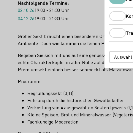
Nachfolgende Termine:
02.10.26
19:00 - 21:30 Uhr
Ko
04.12.26
19:00 - 21:30 Uhr
Tra
Großer Sekt braucht einen besonderen Ort - auf dem eh
Ambiente. Doch wie kommen die feinen Perlen eigentlic
Begeben Sie sich mit uns auf eine genussvolle Entdeck
Auswahl
echte Charakterköpfe in aller Ruhe auf der Hefe reife
Premiumsekt einfach besser schmeckt als Massenwar
Programm:
Begrüßungssekt (0,1l)
Führung durch die historischen Gewölbekeller
Verkostung von 4 ausgewählten Sekten (jeweils 0,1
Kleine Speisen, Brot und Mineralwasser (Vegetaris
Fachkundige Moderation