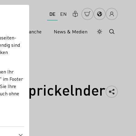
DE
EN
s
Weinbranche
News & Medien
Tagesmodus
Nachtmodus
bseiten-
endig sind
cken
Kulissen
nen Ihr
" im Footer
ein prickelnder
Sie Ihre
auch ohne