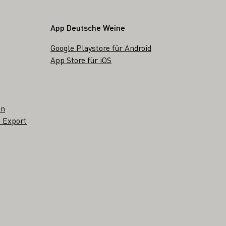
App Deutsche Weine
Google Playstore für Android
App Store für iOS
en
 Export