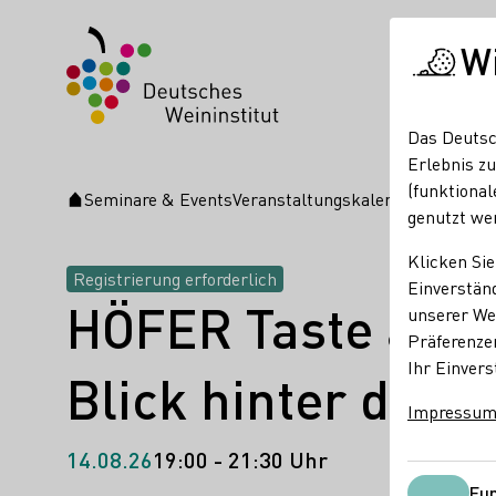
W
Das Deutsc
Erlebnis zu
(funktional
Seminare & Events
Veranstaltungskalender
HÖFER Tas
Startseite
genutzt we
Klicken Sie
Registrierung erforderlich
Einverständ
HÖFER Taste and 
unserer Web
Präferenze
Ihr Einvers
Blick hinter die K
Impressu
14.08.26
19:00 - 21:30 Uhr
Fun