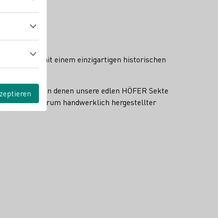
sige Sekte mit einem einzigartigen historischen
Gewölbekeller, in denen unsere edlen HÖFER Sekte
zeptieren
rfahren Sie, warum handwerklich hergestellter