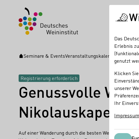
W
Das Deutsc
Erlebnis zu
(funktional
Seminare & Events
Veranstaltungskalender
Genussvo
Startseite
genutzt we
Klicken Sie
Registrierung erforderlich
Einverständ
Genussvolle Wei
unserer Web
Präferenze
Ihr Einvers
Nikolauskapelle 
Impressu
Auf einer Wanderung durch die besten Weinlagen von K
Fun