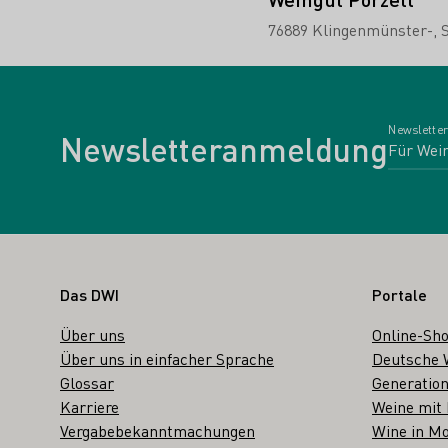
76889 Klingenmünster-
Newsletter
Newsletteranmeldung
Fußbereich
Das DWI
Portale
Über uns
Online-Sh
Über uns in einfacher Sprache
Deutsche 
Glossar
Generation
Karriere
Weine mit
Vergabebekanntmachungen
Wine in Mo