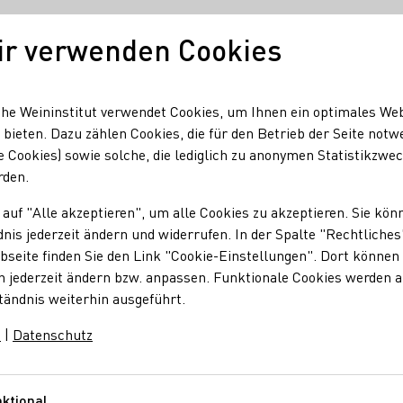
ir verwenden Cookies
Unser Wein
Regionen
Seminare & Event
he Weininstitut verwendet Cookies, um Ihnen ein optimales We
 bieten. Dazu zählen Cookies, die für den Betrieb der Seite notw
e Cookies) sowie solche, die lediglich zu anonymen Statistikzwe
lle Weinwanderung rund um die Nikolauskapelle bis hoch zur
rden.
 auf "Alle akzeptieren", um alle Cookies zu akzeptieren. Sie kön
nis jederzeit ändern und widerrufen. In der Spalte "Rechtliches
nwanderung rund um 
seite finden Sie den Link "Cookie-Einstellungen". Dort können 
n jederzeit ändern bzw. anpassen. Funktionale Cookies werden 
tändnis weiterhin ausgeführt.
bis hoch zur Burg La
m
|
Datenschutz
lingenmünster erfahren Sie mehr über Herkunft, Boden und die 
ktional