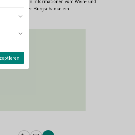
it interessanten Informationen vom Wein- und
emeinsam in der Burgschänke ein.
zeptieren