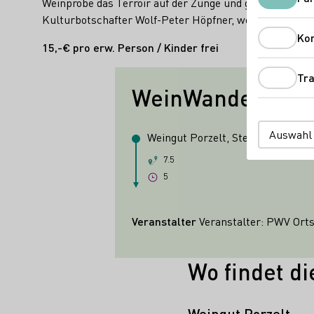
Weinprobe das Terroir auf der Zunge und genießen Sie 
Kulturbotschafter Wolf-Peter Höpfner, weiter über di
Ko
15,-€ pro erw. Person / Kinder frei
Tra
WeinWanderWoc
Auswahl
Weingut Porzelt, Steinstraße 91,
7.5
5
Veranstalter
Veranstalter: PWV Ort
Wo findet di
Weingut Porzelt