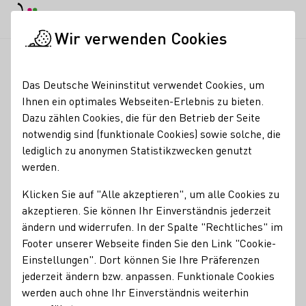
EN
Tagesmodus
Nachtmodus
Haup
Haup
Wir verwenden Cookies
Seminare & Events
Veranstaltungskalender
WeinAdvent im
Startseite
Das Deutsche Weininstitut verwendet Cookies, um
Ihnen ein optimales Webseiten-Erlebnis zu bieten.
WeinAdvent im
Dazu zählen Cookies, die für den Betrieb der Seite
notwendig sind (funktionale Cookies) sowie solche, die
Genießerhimmel
lediglich zu anonymen Statistikzwecken genutzt
Remstal
werden.
Klicken Sie auf "Alle akzeptieren", um alle Cookies zu
Im Remstal beginnt die vorweihnachtliche Zeit mit einem
akzeptieren. Sie können Ihr Einverständnis jederzeit
besonderen Genussprogramm: dem WeinAdvent. Vom 12.
ändern und widerrufen. In der Spalte "Rechtliches" im
November bis 31. Dezember verwandeln Weingüter und
Footer unserer Webseite finden Sie den Link "Cookie-
Vinotheken des Remstal Tourismus e.V. ihre Höfe und
Einstellungen". Dort können Sie Ihre Präferenzen
Verkaufsräume in stimmungsvolle Genussorte – mit
jederzeit ändern bzw. anpassen. Funktionale Cookies
weihnachtlicher Dekoration und besonderen
werden auch ohne Ihr Einverständnis weiterhin