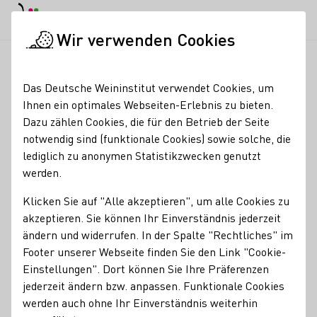
EN
Tagesmodus
Nachtmodus
Haup
Haup
Wir verwenden Cookies
Seminare & Events
Veranstaltungskalender
Weinwanderung 
Startseite
Das Deutsche Weininstitut verwendet Cookies, um
Ihnen ein optimales Webseiten-Erlebnis zu bieten.
Weinwanderung durch
Dazu zählen Cookies, die für den Betrieb der Seite
notwendig sind (funktionale Cookies) sowie solche, die
das Anbaugebiet
lediglich zu anonymen Statistikzwecken genutzt
Radebeul Zitzschewig.
werden.
Klicken Sie auf "Alle akzeptieren", um alle Cookies zu
Weinwanderung durch das Anbaugebiet Radebeul
akzeptieren. Sie können Ihr Einverständnis jederzeit
Zitzschewig.
ändern und widerrufen. In der Spalte "Rechtliches" im
Geführter Spaziergang von ca. 4 - 5 km mit Auf- und
Footer unserer Webseite finden Sie den Link "Cookie-
Abstiegen inkl. Weinausschank am Wege und zum
Einstellungen". Dort können Sie Ihre Präferenzen
Abschluss. Festes Schuhwerk und Trittfestigkeit
jederzeit ändern bzw. anpassen. Funktionale Cookies
erforderlich.
werden auch ohne Ihr Einverständnis weiterhin