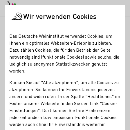
EN
Tagesmodus
Nachtmodus
Haup
Haup
Wir verwenden Cookies
Seminare & Events
Veranstaltungskalender
FASZINATION 
Startseite
Das Deutsche Weininstitut verwendet Cookies, um
Ihnen ein optimales Webseiten-Erlebnis zu bieten.
Registrierung erforderlich
Dazu zählen Cookies, die für den Betrieb der Seite
FASZINATION GROSSE
notwendig sind (funktionale Cookies) sowie solche, die
lediglich zu anonymen Statistikzwecken genutzt
GEWÄCHSE
werden.
Klicken Sie auf "Alle akzeptieren", um alle Cookies zu
Vertikal-Verkostung | Lagen-Wanderung
akzeptieren. Sie können Ihr Einverständnis jederzeit
Sonntag 14. September | 12 -16 Uhr
ändern und widerrufen. In der Spalte "Rechtliches" im
Footer unserer Webseite finden Sie den Link "Cookie-
Preis: 40 € pro Person (35 € Eintritt + 5 € Glaspfand)
Einstellungen". Dort können Sie Ihre Präferenzen
jederzeit ändern bzw. anpassen. Funktionale Cookies
Erleben Sie die Magie unserer GROSSEN GEWÄCHSE bei
werden auch ohne Ihr Einverständnis weiterhin
schönem Wetter an ihrem Geburtsort. Lassen Sie sich vom