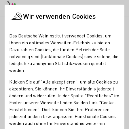
EN
Tagesmodus
Nachtmodus
Haup
Haup
Wir verwenden Cookies
Seminare & Events
Veranstaltungskalender
HiwwelWeinPr
Startseite
Das Deutsche Weininstitut verwendet Cookies, um
Ihnen ein optimales Webseiten-Erlebnis zu bieten.
Registrierung erforderlich
Dazu zählen Cookies, die für den Betrieb der Seite
HiwwelWeinProbe
notwendig sind (funktionale Cookies) sowie solche, die
lediglich zu anonymen Statistikzwecken genutzt
werden.
Offene Weinprobe mit rheinhessischen Weinen in
entspannter Atmosphäre!
Klicken Sie auf "Alle akzeptieren", um alle Cookies zu
akzeptieren. Sie können Ihr Einverständnis jederzeit
Lust auf einen genussvollen Abend mit Freund/-innen?
ändern und widerrufen. In der Spalte "Rechtliches" im
Dann laden wir euch herzlich zur offenen Weinprobe der
Footer unserer Webseite finden Sie den Link "Cookie-
HiwwelConnection ein! Erlebt eine entspannte
Einstellungen". Dort können Sie Ihre Präferenzen
Atmosphäre, in der ihr verschiedene rheinhessische Weine
jederzeit ändern bzw. anpassen. Funktionale Cookies
probieren dürft. Egal, ob Weinliebhaber/-in oder einfach
werden auch ohne Ihr Einverständnis weiterhin
nur neugierig – hier ist für jeden etwas dabei!