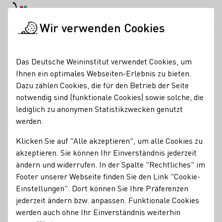
EN
Tagesmodus
Nachtmodus
Haup
Haup
Wir verwenden Cookies
Seminare & Events
Veranstaltungskalender
ADVENTSFEUER 
Startseite
Das Deutsche Weininstitut verwendet Cookies, um
Ihnen ein optimales Webseiten-Erlebnis zu bieten.
ADVENTSFEUER -
Dazu zählen Cookies, die für den Betrieb der Seite
notwendig sind (funktionale Cookies) sowie solche, die
Reloaded!
lediglich zu anonymen Statistikzwecken genutzt
werden.
23.12.26
16:00 - 00:00 Uhr
Klicken Sie auf "Alle akzeptieren", um alle Cookies zu
akzeptieren. Sie können Ihr Einverständnis jederzeit
AdventsFeuer – Reloaded!
ändern und widerrufen. In der Spalte "Rechtliches" im
Footer unserer Webseite finden Sie den Link "Cookie-
Am
23. Dezember
feiern wir wieder
bei Weingut Knauß
–
Einstellungen". Dort können Sie Ihre Präferenzen
mehr Platz, mehr Vibes, mehr Stimmung!
jederzeit ändern bzw. anpassen. Funktionale Cookies
Unser traditionelles Adventsfeuer findet dieses Jahr
werden auch ohne Ihr Einverständnis weiterhin
gemeinsam mit dem Weingut Knauß
direkt
bei Knauß am