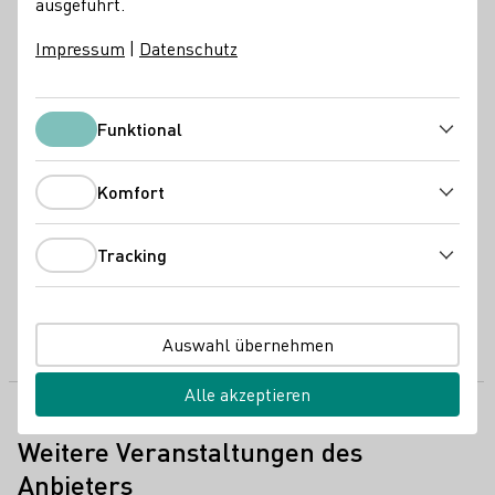
ausgeführt.
Messen
Impressum
|
Datenschutz
Wo findet die Veranstaltung statt?
Wann: 19.-21.03.2027 I Wo: Messe Bremen Halle 5 I
Funktional
Funktional
Öffnungszeiten: Freitag und Samstag 14 - 20 Uhr / Sonntag
12 - 18 Uhr I Eintritt: 25€
Komfort
Komfort
Tracking
Tracking
Messe bRemen Halle 5
28215 Bremen-Findorff
Findorffstraße 101
Deutschland
Telefonnummer
E-Mail-Adresse
Zur Website
Auswahl übernehmen
Alle akzeptieren
Weitere Veranstaltungen des
Anbieters