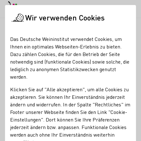
EN
Tagesmodus
Nachtmodus
Haup
Haup
Wir verwenden Cookies
Seminare & Events
Veranstaltungskalender
22. WEINmess
Startseite
Das Deutsche Weininstitut verwendet Cookies, um
Ihnen ein optimales Webseiten-Erlebnis zu bieten.
22. WEINmesse Bremen
Dazu zählen Cookies, die für den Betrieb der Seite
notwendig sind (funktionale Cookies) sowie solche, die
19.03.27 - 21.03.27
14:00 - 20:00 Uhr
lediglich zu anonymen Statistikzwecken genutzt
werden.
Eintauchen in die faszinierende Welt des Weins. Ausgiebig
Klicken Sie auf "Alle akzeptieren", um alle Cookies zu
probieren, Lieblingsweine finden und nachhaltig einkaufen!
akzeptieren. Sie können Ihr Einverständnis jederzeit
Der Treffpunkt für WeinliebhaberInnen und die, die es noch
ändern und widerrufen. In der Spalte "Rechtliches" im
werden wollen. Sie können hier nicht nur ausgiebig
Footer unserer Webseite finden Sie den Link "Cookie-
verkosten, sondern – im Sinne der Nachhaltigkeit – auch
Einstellungen". Dort können Sie Ihre Präferenzen
direkt vor Ort Ihre neuen Lieblingsweine mitnehmen!
jederzeit ändern bzw. anpassen. Funktionale Cookies
werden auch ohne Ihr Einverständnis weiterhin
25€