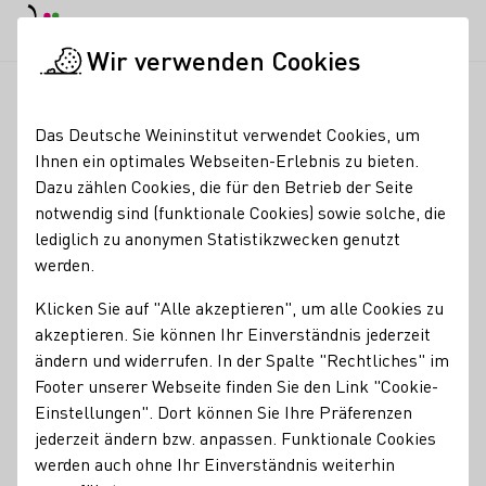
EN
Tagesmodus
Nachtmodus
Haup
Haup
Wir verwenden Cookies
Seminare & Events
Veranstaltungskalender
Mainz als Wein
Startseite
Das Deutsche Weininstitut verwendet Cookies, um
Ihnen ein optimales Webseiten-Erlebnis zu bieten.
Registrierung erforderlich
Dazu zählen Cookies, die für den Betrieb der Seite
Mainz als
notwendig sind (funktionale Cookies) sowie solche, die
lediglich zu anonymen Statistikzwecken genutzt
Weinmetropole –
werden.
Altstadtführung mit
Klicken Sie auf "Alle akzeptieren", um alle Cookies zu
Ausklang auf dem
akzeptieren. Sie können Ihr Einverständnis jederzeit
ändern und widerrufen. In der Spalte "Rechtliches" im
Weinmarkt
Footer unserer Webseite finden Sie den Link "Cookie-
Einstellungen". Dort können Sie Ihre Präferenzen
27.08.26
17:00 - 18:30 Uhr
jederzeit ändern bzw. anpassen. Funktionale Cookies
werden auch ohne Ihr Einverständnis weiterhin
Nachfolgende Termine: