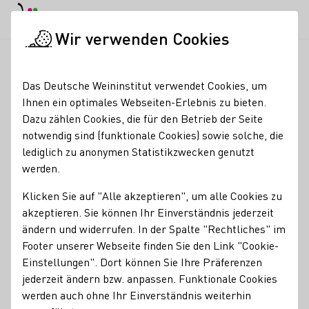
EN
Tagesmodus
Nachtmodus
Haup
Haup
Wir verwenden Cookies
Seminare & Events
Veranstaltungskalender
Crime Tour - Z
Startseite
Das Deutsche Weininstitut verwendet Cookies, um
Ihnen ein optimales Webseiten-Erlebnis zu bieten.
Registrierung erforderlich
Dazu zählen Cookies, die für den Betrieb der Seite
Crime Tour - Zwischen
notwendig sind (funktionale Cookies) sowie solche, die
lediglich zu anonymen Statistikzwecken genutzt
Revolten, Skandalen
werden.
und Morden (inkl.
Klicken Sie auf "Alle akzeptieren", um alle Cookies zu
Weinausklang)
akzeptieren. Sie können Ihr Einverständnis jederzeit
ändern und widerrufen. In der Spalte "Rechtliches" im
13.08.26
Footer unserer Webseite finden Sie den Link "Cookie-
17:30 - 19:00 Uhr
Einstellungen". Dort können Sie Ihre Präferenzen
Nachfolgende Termine:
jederzeit ändern bzw. anpassen. Funktionale Cookies
03.09.26
17:30 - 19:00 Uhr
werden auch ohne Ihr Einverständnis weiterhin
24.09.26
17:30 - 19:00 Uhr