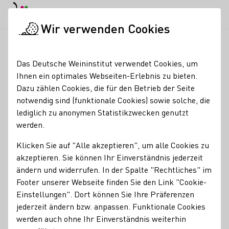
EN
Tagesmodus
Nachtmodus
Haup
Haup
Wir verwenden Cookies
Seminare & Events
Veranstaltungskalender
WeinMeditation 
Startseite
Das Deutsche Weininstitut verwendet Cookies, um
Ihnen ein optimales Webseiten-Erlebnis zu bieten.
Registrierung erforderlich
Dazu zählen Cookies, die für den Betrieb der Seite
WeinMeditation – Ein
notwendig sind (funktionale Cookies) sowie solche, die
lediglich zu anonymen Statistikzwecken genutzt
meditativer
werden.
Weinspaziergang in
Klicken Sie auf "Alle akzeptieren", um alle Cookies zu
Hainfeld
akzeptieren. Sie können Ihr Einverständnis jederzeit
ändern und widerrufen. In der Spalte "Rechtliches" im
Footer unserer Webseite finden Sie den Link "Cookie-
Wenn im Außen alles hektisch wird, ist es wichtig die Ruhe
Einstellungen". Dort können Sie Ihre Präferenzen
in sich selbst zu finden und ins Hier und Jetzt zu kommen.
jederzeit ändern bzw. anpassen. Funktionale Cookies
Auf einem meditativen Spaziergang durch die Hainfelder
werden auch ohne Ihr Einverständnis weiterhin
Weinberge erlernen Sie verschiedene Techniken der