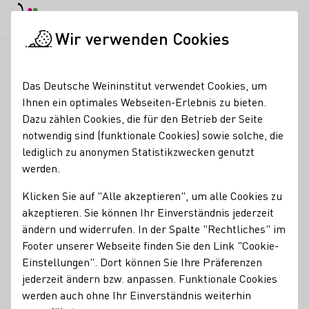
EN
Tagesmodus
Nachtmodus
Haup
Haup
Wir verwenden Cookies
Seminare & Events
Veranstaltungskalender
Weingut Schale
Startseite
Das Deutsche Weininstitut verwendet Cookies, um
Ihnen ein optimales Webseiten-Erlebnis zu bieten.
Registrierung erforderlich
Dazu zählen Cookies, die für den Betrieb der Seite
Weingut Schales | Wein
notwendig sind (funktionale Cookies) sowie solche, die
lediglich zu anonymen Statistikzwecken genutzt
& Schokolade -
werden.
Themenweinprobe
Klicken Sie auf "Alle akzeptieren", um alle Cookies zu
akzeptieren. Sie können Ihr Einverständnis jederzeit
12.12.26
15:00 - 17:00 Uhr
ändern und widerrufen. In der Spalte "Rechtliches" im
Footer unserer Webseite finden Sie den Link "Cookie-
Einstellungen". Dort können Sie Ihre Präferenzen
Starten Sie das Wochenende abwechslungsreich mit einer
jederzeit ändern bzw. anpassen. Funktionale Cookies
geführten Themenweinprobe. Dieses Mal: Wein &
werden auch ohne Ihr Einverständnis weiterhin
Schokolade. Verschiedene Schokoladen kombinieren wir