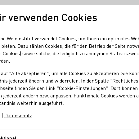
ir verwenden Cookies
Unser Wein
Regionen
Seminare & Event
he Weininstitut verwendet Cookies, um Ihnen ein optimales We
 bieten. Dazu zählen Cookies, die für den Betrieb der Seite notw
e Cookies) sowie solche, die lediglich zu anonymen Statistikzwe
T Weinwanderung
rden.
 auf "Alle akzeptieren", um alle Cookies zu akzeptieren. Sie kön
nis jederzeit ändern und widerrufen. In der Spalte "Rechtliches
derung "Die letzte T
seite finden Sie den Link "Cookie-Einstellungen". Dort können 
n jederzeit ändern bzw. anpassen. Funktionale Cookies werden 
tändnis weiterhin ausgeführt.
m
|
Datenschutz
ssvollen Wanderung durch unsere Weinberge!
Tauchen Sie ein i
ktional