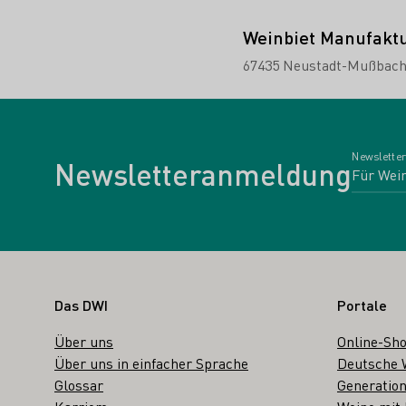
Weinbiet Manufakt
67435 Neustadt-Mußbac
Newsletter
Newsletteranmeldung
Fußbereich
Das DWI
Portale
Über uns
Online-Sh
Über uns in einfacher Sprache
Deutsche 
Glossar
Generation