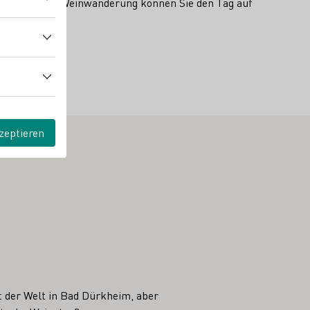
ach unserer Weinwanderung können Sie den Tag auf
zeptieren
st der Welt in Bad Dürkheim, aber