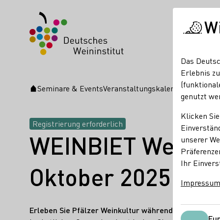
W
Das Deutsc
Erlebnis zu
(funktional
Seminare & Events
Veranstaltungskalender
WEINBIE
Startseite
genutzt we
Klicken Sie
Registrierung erforderlich
Einverständ
WEINBIET Weinwan
unserer Web
Präferenze
Ihr Einvers
Oktober 2025
Impressu
Erleben Sie Pfälzer Weinkultur während einer genu
Fun