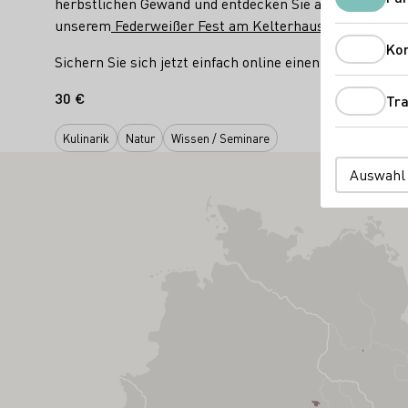
herbstlichen Gewand und entdecken Sie ausgezeichnet
unserem
Federweißer Fest am Kelterhaus
ausklingen l
Ko
Sichern Sie sich jetzt einfach online einen Platz:
shop.w
30 €
Tra
Kulinarik
Natur
Wissen / Seminare
Auswahl