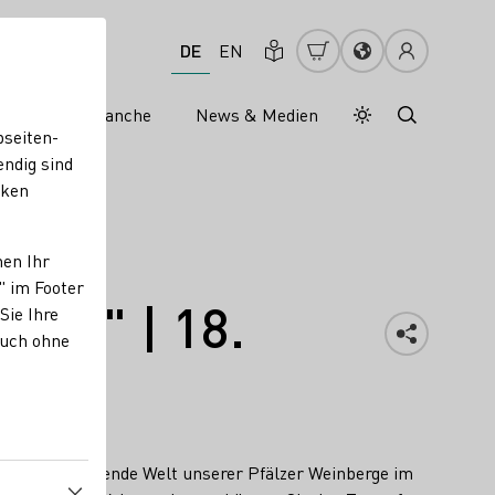
DE
EN
s
Weinbranche
News & Medien
Tagesmodus
Nachtmodus
bseiten-
endig sind
cken
nen Ihr
" im Footer
our" | 18.
Sie Ihre
auch ohne
n die faszinierende Welt unserer Pfälzer Weinberge im