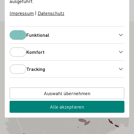
ausgeführt.
Eintritt frei, vor Ort je nach Verzehr
Impressum
|
Datenschutz
Weinfeste
Funktional
Funktional
Komfort
Komfort
Tracking
Tracking
Auswahl übernehmen
Alle akzeptieren