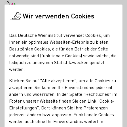
EN
Tagesmodus
Nachtmodus
Haup
Haup
Wir verwenden Cookies
Seminare & Events
Veranstaltungskalender
Vor-Weihnacht
Startseite
Das Deutsche Weininstitut verwendet Cookies, um
Ihnen ein optimales Webseiten-Erlebnis zu bieten.
Registrierung erforderlich
Dazu zählen Cookies, die für den Betrieb der Seite
Vor-Weihnachtszauber
notwendig sind (funktionale Cookies) sowie solche, die
lediglich zu anonymen Statistikzwecken genutzt
werden.
Wenn es früher dunkel wird und bei kalten Temperaturen
Kerzen, Lichterketten und Sterne in den Fenstern für
Klicken Sie auf "Alle akzeptieren", um alle Cookies zu
warme Vorweihnachtsstimmung sorgen, laden wir zu
akzeptieren. Sie können Ihr Einverständnis jederzeit
Glühwein und Bratwurst in unseren weihnachtlich
ändern und widerrufen. In der Spalte "Rechtliches" im
dekorierten Hof ein. Ab 17 Uhr öffnen wir den Hof, in dem
Footer unserer Webseite finden Sie den Link "Cookie-
gemütlich-wärmendes Feuer prasselt und Glühwein,
Einstellungen". Dort können Sie Ihre Präferenzen
Bratwurst und Weihnachtsmusik zum gemeinsamen
jederzeit ändern bzw. anpassen. Funktionale Cookies
Genießen.
werden auch ohne Ihr Einverständnis weiterhin