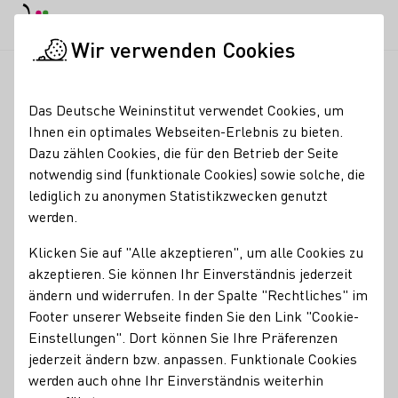
EN
Tagesmodus
Nachtmodus
Haup
Haup
Wir verwenden Cookies
Seminare & Events
Veranstaltungskalender
Wein | Wandern
Startseite
Das Deutsche Weininstitut verwendet Cookies, um
Ihnen ein optimales Webseiten-Erlebnis zu bieten.
Registrierung erforderlich
Dazu zählen Cookies, die für den Betrieb der Seite
Wein | Wandern |
notwendig sind (funktionale Cookies) sowie solche, die
lediglich zu anonymen Statistikzwecken genutzt
Genuss
werden.
22.08.26
16:00 - 19:30 Uhr
Klicken Sie auf "Alle akzeptieren", um alle Cookies zu
akzeptieren. Sie können Ihr Einverständnis jederzeit
ändern und widerrufen. In der Spalte "Rechtliches" im
Wanderung durch unsere
biologisch bewirtschafteten
Footer unserer Webseite finden Sie den Link "Cookie-
Weinberge
am Saalecker Schlossberg.
Einstellungen". Dort können Sie Ihre Präferenzen
jederzeit ändern bzw. anpassen. Funktionale Cookies
Mit einem
Glas Wein in der Hand
wandern wir vom
werden auch ohne Ihr Einverständnis weiterhin
Kellereigebäude auf Schloss Saaleck nach einer kurzen