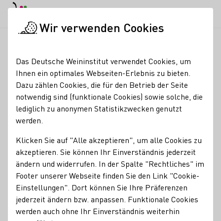
EN
Tagesmodus
Nachtmodus
Haup
Haup
Wir verwenden Cookies
News & Medien
Meldungen
Deutsches Weininstitut wird off
Startseite
Das Deutsche Weininstitut verwendet Cookies, um
Deutsches Weininstitut
Ihnen ein optimales Webseiten-Erlebnis zu bieten.
Dazu zählen Cookies, die für den Betrieb der Seite
wird offizieller Partner
notwendig sind (funktionale Cookies) sowie solche, die
des Institute of Masters
lediglich zu anonymen Statistikzwecken genutzt
werden.
of Wine
Klicken Sie auf "Alle akzeptieren", um alle Cookies zu
28.08.24
akzeptieren. Sie können Ihr Einverständnis jederzeit
ändern und widerrufen. In der Spalte "Rechtliches" im
Das Deutsche Weininstitut (DWI) ist ab sofort Unterstützer
Footer unserer Webseite finden Sie den Link "Cookie-
des renommierten Institute of Masters of Wine (IMW).
Einstellungen". Dort können Sie Ihre Präferenzen
jederzeit ändern bzw. anpassen. Funktionale Cookies
Pressemeldungen
werden auch ohne Ihr Einverständnis weiterhin