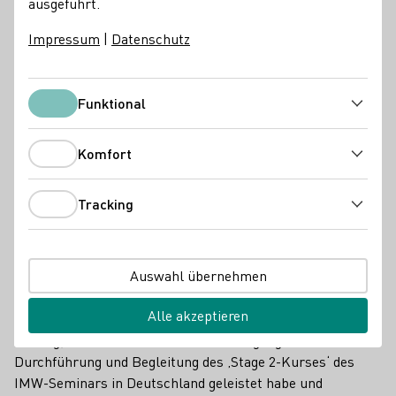
ausgeführt.
Impressum
|
Datenschutz
Funktional
Funktional
Komfort
Komfort
Tracking
Tracking
Das IMW zeigte sich sehr erfreut darüber, dass sich das
Auswahl übernehmen
DWI seiner internationalen Unterstützergemeinschaft als
Major Supporter (Hauptsponsor) angeschlossen hat. Die
Alle akzeptieren
offizielle Zusammenarbeit unterstreiche noch einmal den
Beitrag, den das DWI bereits in der Vergangenheit mit der
Durchführung und Begleitung des ‚Stage 2-Kurses‘ des
IMW-Seminars in Deutschland geleistet habe und