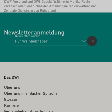
DWF-Vorstand und DWI-Geschäftsführerin Monika Reule
verabschiedet Jens Schneider, Abteilungsleiter Verwaltung und
Zentrale Dienste, in den Ruhestand.
Newsletteranmeldung
Newsletter wählen
Fußbereich
Das DWI
Über uns
Über uns in einfacher Sprache
Glossar
Karriere
Vergabebekanntmachungen