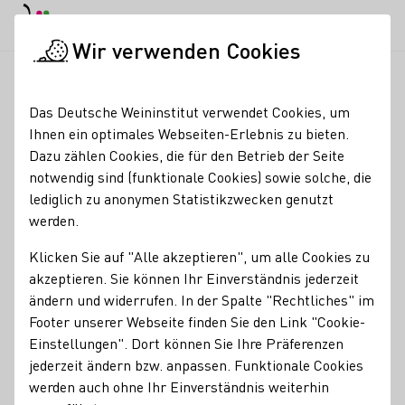
EN
Tagesmodus
Nachtmodus
Haup
Haup
Wir verwenden Cookies
News & Medien
Meldungen
Weinfonds: Neue Abteilungslei
Startseite
Das Deutsche Weininstitut verwendet Cookies, um
Weinfonds: Neue
Ihnen ein optimales Webseiten-Erlebnis zu bieten.
Dazu zählen Cookies, die für den Betrieb der Seite
Abteilungsleitung in der
notwendig sind (funktionale Cookies) sowie solche, die
Verwaltung
lediglich zu anonymen Statistikzwecken genutzt
werden.
05.08.24
Klicken Sie auf "Alle akzeptieren", um alle Cookies zu
Nach 30 Jahren wurde der Leiter der Abteilung Verwaltung
akzeptieren. Sie können Ihr Einverständnis jederzeit
und Zentrale Dienste des Deutschen Weinfonds (DWF),
ändern und widerrufen. In der Spalte "Rechtliches" im
Jens Schneider, am 31. Juli in Bodenheim vom DWF-
Footer unserer Webseite finden Sie den Link "Cookie-
Vorstand, Monika Reule, feierlich in den Ruhestand
Einstellungen". Dort können Sie Ihre Präferenzen
verabschiedet.
jederzeit ändern bzw. anpassen. Funktionale Cookies
werden auch ohne Ihr Einverständnis weiterhin
Pressemeldungen