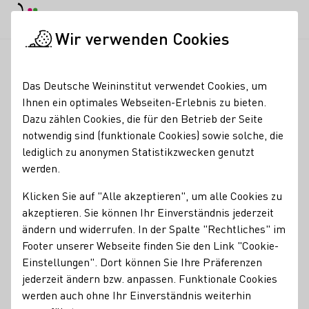
EN
Tagesmodus
Nachtmodus
Haup
Haup
Wir verwenden Cookies
News & Medien
Meldungen
Weine aus deutschen Regionen 
Startseite
Das Deutsche Weininstitut verwendet Cookies, um
Weine aus deutschen
Ihnen ein optimales Webseiten-Erlebnis zu bieten.
Dazu zählen Cookies, die für den Betrieb der Seite
Regionen mit starkem
notwendig sind (funktionale Cookies) sowie solche, die
Frühjahrsauftritt in
lediglich zu anonymen Statistikzwecken genutzt
werden.
Asien
Klicken Sie auf "Alle akzeptieren", um alle Cookies zu
04.06.24
akzeptieren. Sie können Ihr Einverständnis jederzeit
ändern und widerrufen. In der Spalte "Rechtliches" im
Mit der Riesling & Co. China Roadshow 2024 und den
Footer unserer Webseite finden Sie den Link "Cookie-
Erstbeteiligungen auf der Prowine Tokyo und Prowine
Einstellungen". Dort können Sie Ihre Präferenzen
Singapur präsentierte sich die deutsche Weinwirtschaft
jederzeit ändern bzw. anpassen. Funktionale Cookies
erfolgreich in Asien und setzte vielversprechende Impulse
werden auch ohne Ihr Einverständnis weiterhin
für die Weiterentwicklung des asiatischen Weinmarkts.