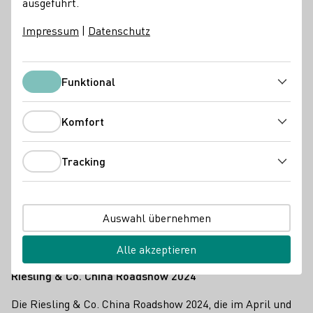
ausgeführt.
Pressemeldungen
Impressum
|
Datenschutz
Funktional
Funktional
Komfort
Komfort
Tracking
Tracking
Auswahl übernehmen
Alle akzeptieren
Riesling & Co China Roadshow 2024, Beijing
Riesling & Co. China Roadshow 2024
Die Riesling & Co. China Roadshow 2024, die im April und