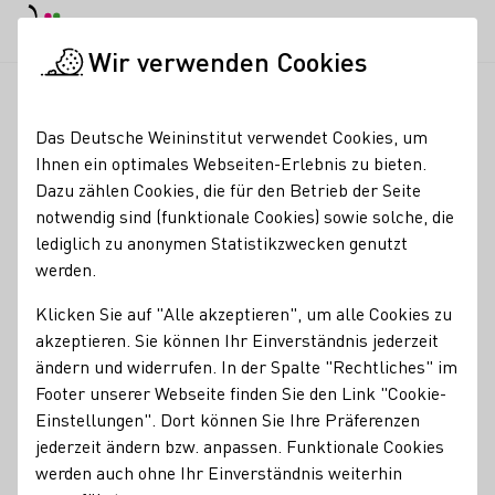
EN
Tagesmodus
Nachtmodus
Haup
Haup
Wir verwenden Cookies
News & Medien
Meldungen
BMEL-Messen in Asien: Deadlin
Startseite
Das Deutsche Weininstitut verwendet Cookies, um
BMEL-Messen in Asien:
Ihnen ein optimales Webseiten-Erlebnis zu bieten.
Dazu zählen Cookies, die für den Betrieb der Seite
Deadline für Anmeldung
notwendig sind (funktionale Cookies) sowie solche, die
30. Juni 2024
lediglich zu anonymen Statistikzwecken genutzt
werden.
24.05.24
Klicken Sie auf "Alle akzeptieren", um alle Cookies zu
Die Hong Kong International Wine & Spirits Fair und die
akzeptieren. Sie können Ihr Einverständnis jederzeit
ProWine Shanghai bieten eine geeignete Plattform,
ändern und widerrufen. In der Spalte "Rechtliches" im
deutsche Weine in Szene zu setzen und sich mit Händlern,
Footer unserer Webseite finden Sie den Link "Cookie-
Importeuren und Partnern im asiatischen Raum zu
Einstellungen". Dort können Sie Ihre Präferenzen
vernetzen.
jederzeit ändern bzw. anpassen. Funktionale Cookies
werden auch ohne Ihr Einverständnis weiterhin
DWI Aktuell