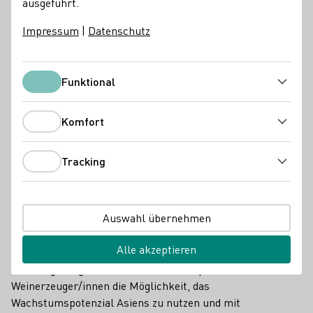
ausgeführt.
Impressum
|
Datenschutz
Funktional
Funktional
Komfort
Komfort
Tracking
Tracking
Auswahl übernehmen
Hong Kong International Wine & Spirits Fair vom
07.-09.11.2024
Alle akzeptieren
Die Hong Kong International Wine & Spirits Fair bietet
Weinerzeuger/innen die Möglichkeit, das
Wachstumspotenzial Asiens zu nutzen und mit