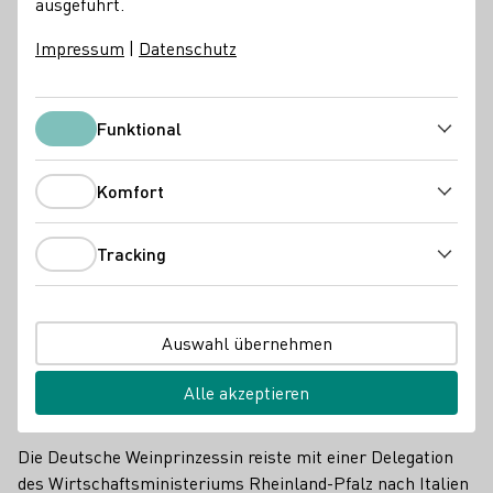
ausgeführt.
DWM
Impressum
|
Datenschutz
Funktional
Funktional
Komfort
Komfort
Tracking
Tracking
Auswahl übernehmen
Die Deutsche Weinprinzessin Saskia Teucke hielt beim 16. Deutsch-
Alle akzeptieren
Italienischen Wirtschaftsforum in Mailand eine Ansprache auf
Englisch und Italiensch.
Die Deutsche Weinprinzessin reiste mit einer Delegation
des Wirtschaftsministeriums Rheinland-Pfalz nach Italien