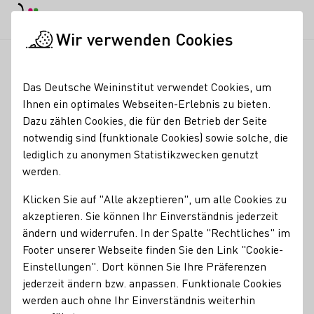
EN
Tagesmodus
Nachtmodus
Haup
Haup
Wir verwenden Cookies
News & Medien
Meldungen
Saskia Teucke bereichert Wirt
Startseite
Das Deutsche Weininstitut verwendet Cookies, um
Saskia Teucke
Ihnen ein optimales Webseiten-Erlebnis zu bieten.
Dazu zählen Cookies, die für den Betrieb der Seite
bereichert
notwendig sind (funktionale Cookies) sowie solche, die
Wirtschaftsforum in
lediglich zu anonymen Statistikzwecken genutzt
werden.
Mailand
Klicken Sie auf "Alle akzeptieren", um alle Cookies zu
24.06.22
akzeptieren. Sie können Ihr Einverständnis jederzeit
Die Deutsche Weinprinzessin Saskia Teucke eröffnete beim
ändern und widerrufen. In der Spalte "Rechtliches" im
16. Deutsch-Italienischen Wirtschaftsforum in Mailand die
Footer unserer Webseite finden Sie den Link "Cookie-
"Golden Hour" mit Weinen aus den Rheinland-Pfälzischen
Einstellungen". Dort können Sie Ihre Präferenzen
Anbaugebieten und hielt eine Ansprache auf Englisch und
jederzeit ändern bzw. anpassen. Funktionale Cookies
Italiensch.
werden auch ohne Ihr Einverständnis weiterhin