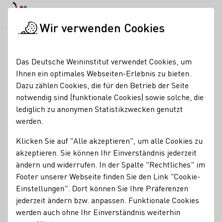
EN
Tagesmodus
Nachtmodus
Haup
Haup
Wir verwenden Cookies
News & Medien
Meldungen
Linda Trarbach bei Vinocentral
Startseite
Das Deutsche Weininstitut verwendet Cookies, um
Linda Trarbach bei
Ihnen ein optimales Webseiten-Erlebnis zu bieten.
Dazu zählen Cookies, die für den Betrieb der Seite
Vinocentral in
notwendig sind (funktionale Cookies) sowie solche, die
Darmstadt
lediglich zu anonymen Statistikzwecken genutzt
werden.
05.04.22
Klicken Sie auf "Alle akzeptieren", um alle Cookies zu
Die Deutsche Weinprinzessin Linda Trarbach begleitete die
akzeptieren. Sie können Ihr Einverständnis jederzeit
Wiedereröffnung von Vinocentral, Weinhandel, Weinbar und
ändern und widerrufen. In der Spalte "Rechtliches" im
Delikatessen in Darmstadt.
Footer unserer Webseite finden Sie den Link "Cookie-
Einstellungen". Dort können Sie Ihre Präferenzen
DWM
jederzeit ändern bzw. anpassen. Funktionale Cookies
werden auch ohne Ihr Einverständnis weiterhin