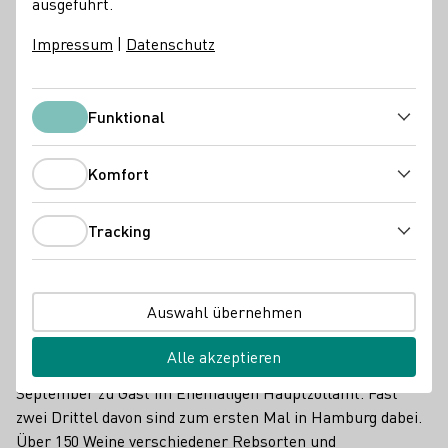
ausgeführt.
Impressum
|
Datenschutz
Funktional
Funktional
Komfort
Komfort
Tracking
Wenn es um Trends und spannende Entdeckungen bei
Tracking
deutschen Weinen geht, kommt man um die alljährliche
Präsentation der
Generation Riesling (GR)
in Hamburg
nicht herum.
Auswahl übernehmen
Dieses Jahr sind 25 Mitglieder der weltweit größten
Alle akzeptieren
Organisation von jungen Winzerinnen und Winzern am 4.
September zu Gast im Ehemaligen Hauptzollamt. Fast
zwei Drittel davon sind zum ersten Mal in Hamburg dabei.
Über 150 Weine verschiedener Rebsorten und