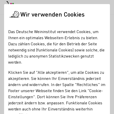
EN
Tagesmodus
Nachtmodus
Haup
Haup
Wir verwenden Cookies
News & Medien
Meldungen
GR präsentiert Wein-Trends i
Startseite
Das Deutsche Weininstitut verwendet Cookies, um
GR präsentiert Wein-
Ihnen ein optimales Webseiten-Erlebnis zu bieten.
Dazu zählen Cookies, die für den Betrieb der Seite
Trends in Hamburg
notwendig sind (funktionale Cookies) sowie solche, die
lediglich zu anonymen Statistikzwecken genutzt
28.07.23
werden.
25 Mitglieder der Generation Riesling präsentieren sich
Klicken Sie auf "Alle akzeptieren", um alle Cookies zu
und ihre Weine am 4. September im Ehemaligen
akzeptieren. Sie können Ihr Einverständnis jederzeit
Hauptzollamt.
ändern und widerrufen. In der Spalte "Rechtliches" im
Footer unserer Webseite finden Sie den Link "Cookie-
DWI Aktuell
Einstellungen". Dort können Sie Ihre Präferenzen
jederzeit ändern bzw. anpassen. Funktionale Cookies
werden auch ohne Ihr Einverständnis weiterhin