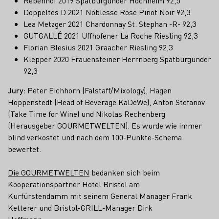
Rebenhof 2019 Spätburgunder Hochheim 92,5
Doppeltes D 2021 Noblesse Rose Pinot Noir 92,3
Lea Metzger 2021 Chardonnay St. Stephan -R- 92,3
GUTGALLÉ 2021 Uffhofener La Roche Riesling 92,3
Florian Blesius 2021 Graacher Riesling 92,3
Klepper 2020 Frauensteiner Herrnberg Spätburgunder
92,3
Jury:
Peter Eichhorn (Falstaff/Mixology), Hagen
Hoppenstedt (Head of Beverage KaDeWe), Anton Stefanov
(Take Time for Wine) und Nikolas Rechenberg
(Herausgeber GOURMETWELTEN). Es wurde wie immer
blind verkostet und nach dem 100-Punkte-Schema
bewertet.
Die GOURMETWELTEN
bedanken sich beim
Kooperationspartner Hotel Bristol am
Kurfürstendamm mit seinem General Manager Frank
Ketterer und Bristol-GRILL-Manager Dirk