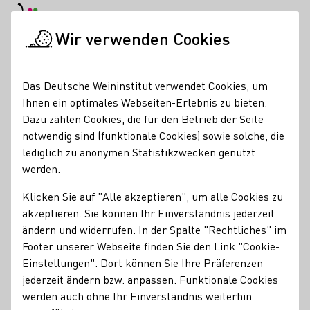
EN
Tagesmodus
Nachtmodus
Haup
Haup
Wir verwenden Cookies
News & Medien
Meldungen
Genussportal Gourmetwelten k
Startseite
Das Deutsche Weininstitut verwendet Cookies, um
Genussportal
Ihnen ein optimales Webseiten-Erlebnis zu bieten.
Dazu zählen Cookies, die für den Betrieb der Seite
Gourmetwelten kürt
notwendig sind (funktionale Cookies) sowie solche, die
Top30 Jungwinzer/innen
lediglich zu anonymen Statistikzwecken genutzt
werden.
27.03.23
Klicken Sie auf "Alle akzeptieren", um alle Cookies zu
Doppelsieg für Victoria Lergenmüller beim 2.
akzeptieren. Sie können Ihr Einverständnis jederzeit
Jungwinzer/innen-CUP der Gourmetwelten: Die 32-Jährige
ändern und widerrufen. In der Spalte "Rechtliches" im
ist Jungwinzerin des Jahres 2023 und holte mit dem
Footer unserer Webseite finden Sie den Link "Cookie-
Weingut Sankt Annaberg auch die Kollektion des Jahres -
Einstellungen". Dort können Sie Ihre Präferenzen
Maximilian Stigler ist die Entdeckung des Jahres - Die
jederzeit ändern bzw. anpassen. Funktionale Cookies
Revoluzzer-Weine kommen von The Next Generation und
werden auch ohne Ihr Einverständnis weiterhin
vom Jesuitenhof.