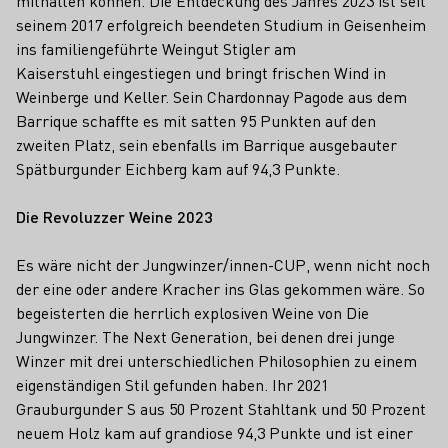
mithalten können. Die Entdeckung des Jahres 2023 ist seit
seinem 2017 erfolgreich beendeten Studium in Geisenheim
ins familiengeführte Weingut Stigler am
Kaiserstuhl eingestiegen und bringt frischen Wind in
Weinberge und Keller. Sein Chardonnay Pagode aus dem
Barrique schaffte es mit satten 95 Punkten auf den
zweiten Platz, sein ebenfalls im Barrique ausgebauter
Spätburgunder Eichberg kam auf 94,3 Punkte.
Die Revoluzzer Weine 2023
Es wäre nicht der Jungwinzer/innen-CUP, wenn nicht noch
der eine oder andere Kracher ins Glas gekommen wäre. So
begeisterten die herrlich explosiven Weine von Die
Jungwinzer. The Next Generation, bei denen drei junge
Winzer mit drei unterschiedlichen Philosophien zu einem
eigenständigen Stil gefunden haben. Ihr 2021
Grauburgunder S aus 50 Prozent Stahltank und 50 Prozent
neuem Holz kam auf grandiose 94,3 Punkte und ist einer