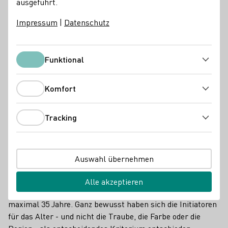
ausgeführt.
Branchennews
Impressum
|
Datenschutz
Funktional
Funktional
Komfort
Komfort
Tracking
Tracking
Auswahl übernehmen
Zum zweiten Mal verkostete die Experten-Jury des CUPs
Alle akzeptieren
der
Gourmetwelten
die Weine von Jungwinzer/innen bis
maximal 35 Jahre. Ganz bewusst haben sich die Initiatoren
für das Alter - und nicht die Traube, die Farbe oder die