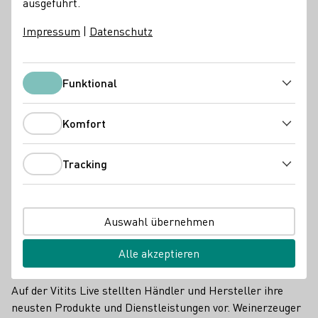
wettbewerbsfähig zu bleiben.
ausgeführt.
Impressum
|
Datenschutz
Branchennews
Funktional
Funktional
Komfort
Komfort
Tracking
Tracking
Auswahl übernehmen
Alle akzeptieren
Technik zum Anfassen
Auf der Vitits Live stellten Händler und Hersteller ihre
neusten Produkte und Dienstleistungen vor. Weinerzeuger