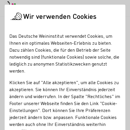
EN
Tagesmodus
Nachtmodus
Haup
Haup
Wir verwenden Cookies
News & Medien
Meldungen
Vitis Live: Innovation als Moto
Startseite
Das Deutsche Weininstitut verwendet Cookies, um
Mosel: Innovation als
Ihnen ein optimales Webseiten-Erlebnis zu bieten.
Dazu zählen Cookies, die für den Betrieb der Seite
Motor zukunftsfähigen
notwendig sind (funktionale Cookies) sowie solche, die
Weinbaus
lediglich zu anonymen Statistikzwecken genutzt
werden.
09.07.26
Klicken Sie auf "Alle akzeptieren", um alle Cookies zu
In stürmischen Zeiten blickt die Weinbranche
akzeptieren. Sie können Ihr Einverständnis jederzeit
zukunftsorientiert nach vorne. Das erlebte die amtierende
ändern und widerrufen. In der Spalte "Rechtliches" im
Deutsche Weinprinzessin Katja Simon während der
Footer unserer Webseite finden Sie den Link "Cookie-
internationalen Technik Show "Vitis Live" in Piesport an
Einstellungen". Dort können Sie Ihre Präferenzen
der Mosel. Neueste Entwicklungen der Forschung
jederzeit ändern bzw. anpassen. Funktionale Cookies
ermöglichen Prozesskosten weiter zu optimieren, um
werden auch ohne Ihr Einverständnis weiterhin