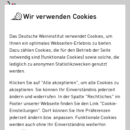
EN
Tagesmodus
Nachtmodus
Haup
Haup
Wir verwenden Cookies
News & Medien
Meldungen
Sachsen: Zwischen Schlössern,
Startseite
Das Deutsche Weininstitut verwendet Cookies, um
Sachsen: Zwischen
Ihnen ein optimales Webseiten-Erlebnis zu bieten.
Dazu zählen Cookies, die für den Betrieb der Seite
Schlössern, Weinbergen
notwendig sind (funktionale Cookies) sowie solche, die
und gelebter Weinkultur
lediglich zu anonymen Statistikzwecken genutzt
werden.
01.06.26
Klicken Sie auf "Alle akzeptieren", um alle Cookies zu
Die Deutschen Weinhoheiten wurden in Sachsen herzlich
akzeptieren. Sie können Ihr Einverständnis jederzeit
empfangen und erhielten während ihrer Deutschlandtour
ändern und widerrufen. In der Spalte "Rechtliches" im
spannende Einblicke in den sächsischen Weinbau, die
Footer unserer Webseite finden Sie den Link "Cookie-
regionale Weinkultur sowie die traditionsreiche Geschichte
Einstellungen". Dort können Sie Ihre Präferenzen
des Weinanbaugebiets. Zwischen beeindruckenden
jederzeit ändern bzw. anpassen. Funktionale Cookies
Schlössern, historischen Herrschaftshäusern und
werden auch ohne Ihr Einverständnis weiterhin