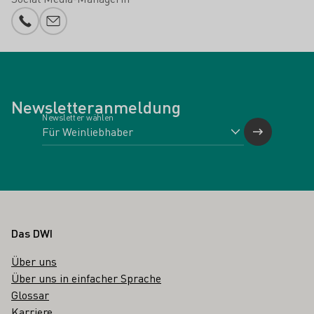
Telefonnummer
E-Mail-Adresse
Newsletteranmeldung
Newsletter wählen
Fußbereich
Das DWI
Über uns
Über uns in einfacher Sprache
Glossar
Karriere