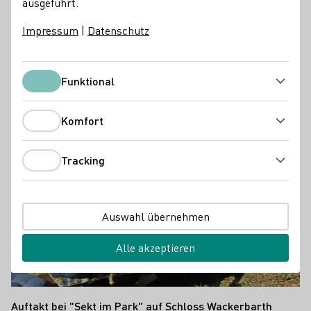
malerischen Weinbergen erwartete Anna Zenz, Emma
ausgeführt.
Meinhardt und Katja Simon ein abwechslungsreiches
Impressum
|
Datenschutz
Programm voller Begegnungen, Genussmomente und
fachlicher Einblicke.
Funktional
DWM
Funktional
Komfort
Komfort
Tracking
Tracking
Auswahl übernehmen
Alle akzeptieren
Auftakt bei "Sekt im Park" auf Schloss Wackerbarth