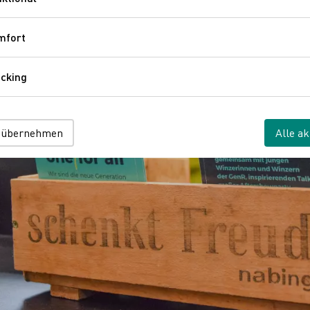
Funktional
mfort
Komfort
cking
Tracking
 übernehmen
Alle ak