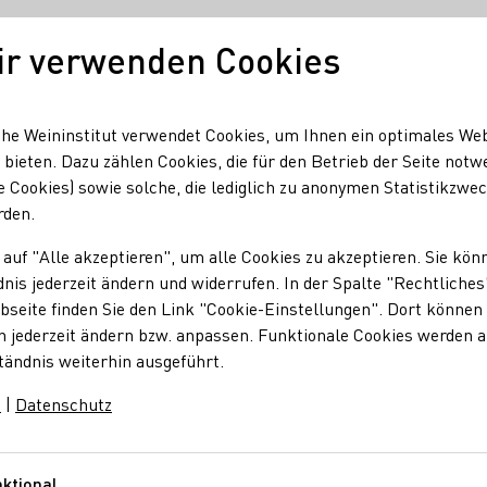
ir verwenden Cookies
Unser Wein
Regionen
Seminare & Event
he Weininstitut verwendet Cookies, um Ihnen ein optimales We
 bieten. Dazu zählen Cookies, die für den Betrieb der Seite notw
e Cookies) sowie solche, die lediglich zu anonymen Statistikzwe
t Registrieren!
rden.
g: Jetzt Registriere
 auf "Alle akzeptieren", um alle Cookies zu akzeptieren. Sie kön
nis jederzeit ändern und widerrufen. In der Spalte "Rechtliches
seite finden Sie den Link "Cookie-Einstellungen". Dort können 
n jederzeit ändern bzw. anpassen. Funktionale Cookies werden 
tändnis weiterhin ausgeführt.
ostenfrei als Mitglied der Generation Riesling zu registrieren, 
m
|
Datenschutz
ktional