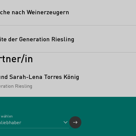
uche nach Weinerzeugern
te der Generation Riesling
tner/in
und Sarah-Lena Torres König
ation Riesling
 wählen