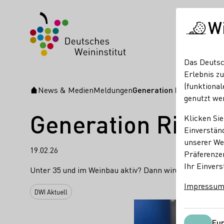
W
Das Deutsc
Erlebnis zu
(funktional
News & Medien
Meldungen
Generation Riesling: Jetz
Startseite
genutzt we
Generation Rieslin
Klicken Sie
Einverständ
unserer Web
19.02.26
Präferenze
Ihr Einvers
Unter 35 und im Weinbau aktiv? Dann wird es Zeit, sich k
Impressu
DWI Aktuell
Fun