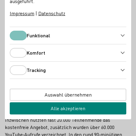
ausgeführt.
DWI Aktuell
Impressum
|
Datenschutz
Funktional
Funktional
Komfort
Komfort
Tracking
Tracking
Auswahl übernehmen
Alle akzeptieren
Online-Weinprobe
Inzwischen nutzten fast 20.000 Teilnehmende das
kostenfreie Angebot, zusätzlich wurden über 60.000
YouTube‑Aufrufe verzeichnet. In den rund 90‑minütigen