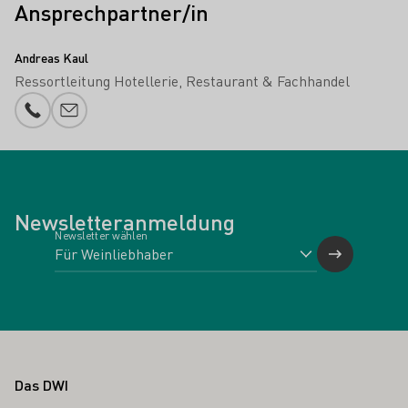
Ansprechpartner/in
Andreas Kaul
Ressortleitung Hotellerie, Restaurant & Fachhandel
Telefonnummer
E-Mail-Adresse
Newsletteranmeldung
Newsletter wählen
Fußbereich
Das DWI