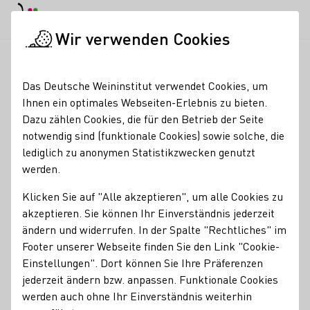
EN
Tagesmodus
Nachtmodus
Haup
Haup
Wir verwenden Cookies
News & Medien
Meldungen
WeinEntdeckerWissen: Die Onli
Startseite
Das Deutsche Weininstitut verwendet Cookies, um
WeinEntdeckerWissen:
Ihnen ein optimales Webseiten-Erlebnis zu bieten.
Dazu zählen Cookies, die für den Betrieb der Seite
Die Online Seminarreihe
notwendig sind (funktionale Cookies) sowie solche, die
2026 startet mit neuen
lediglich zu anonymen Statistikzwecken genutzt
werden.
Themen
Klicken Sie auf "Alle akzeptieren", um alle Cookies zu
03.02.26
akzeptieren. Sie können Ihr Einverständnis jederzeit
ändern und widerrufen. In der Spalte "Rechtliches" im
Seit März 2021 finden am ersten Donnerstag im Monat
Footer unserer Webseite finden Sie den Link "Cookie-
regelmäßig die WeinEntdeckerWissen Online‑Seminare
Einstellungen". Dort können Sie Ihre Präferenzen
statt. Ursprünglich als alternatives Seminarformat
jederzeit ändern bzw. anpassen. Funktionale Cookies
während der Pandemie begonnen, erfreut sich die
werden auch ohne Ihr Einverständnis weiterhin
Seminarreihe bis heute großer Beliebtheit.