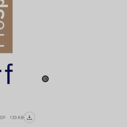
DF
133 KB
Datei herunterladen