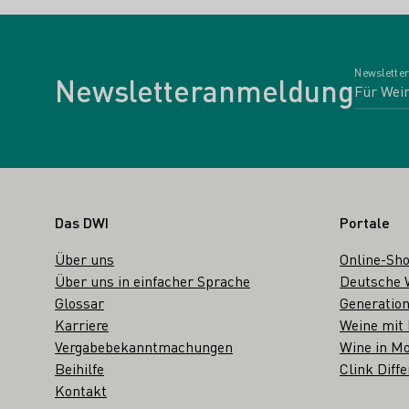
Newsletter
Newsletteranmeldung
Fußbereich
Das DWI
Portale
Über uns
Online-Sh
Über uns in einfacher Sprache
Deutsche 
Glossar
Generation
Karriere
Weine mit
Vergabebekanntmachungen
Wine in Mo
Beihilfe
Clink Diffe
Kontakt