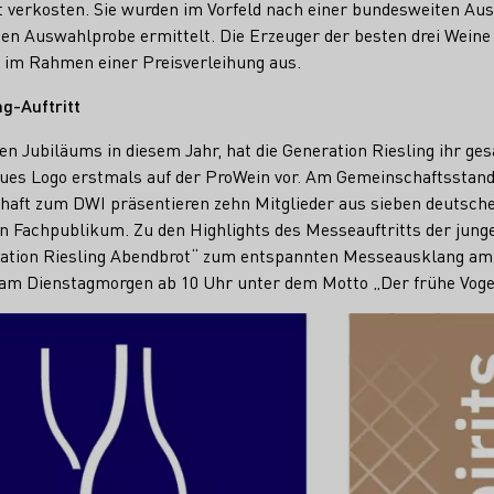
verkosten. Sie wurden im Vorfeld nach einer bundesweiten Aus
kten Auswahlprobe ermittelt. Die Erzeuger der besten drei Wein
im Rahmen einer Preisverleihung aus.
g-Auftritt
gen Jubiläums in diesem Jahr, hat die Generation Riesling ihr g
eues Logo erstmals auf der ProWein vor. Am Gemeinschaftsstand 
aft zum DWI präsentieren zehn Mitglieder aus sieben deutsch
n Fachpublikum. Zu den Highlights des Messeauftritts der jun
ration Riesling Abendbrot“ zum entspannten Messeausklang a
am Dienstagmorgen ab 10 Uhr unter dem Motto „Der frühe Vogel