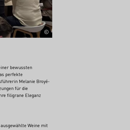
 einer bewussten
as perfekte
sführerin Melanie Broyé-
zungen für die
re filigrane Eleganz
0 ausgewählte Weine mit