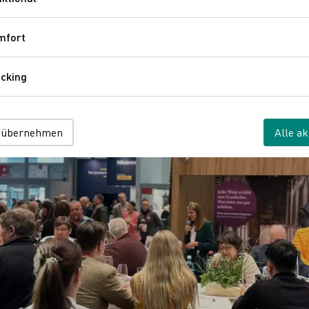
Funktional
mfort
Komfort
cking
Tracking
 übernehmen
Alle ak