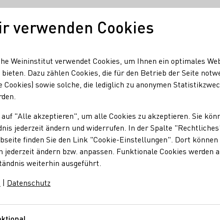
ir verwenden Cookies
Unser Wein
Regionen
Seminare & Event
he Weininstitut verwendet Cookies, um Ihnen ein optimales We
 bieten. Dazu zählen Cookies, die für den Betrieb der Seite notw
e Cookies) sowie solche, die lediglich zu anonymen Statistikzwe
26
rden.
ritt 2026 mit alkoh
 auf "Alle akzeptieren", um alle Cookies zu akzeptieren. Sie kön
nis jederzeit ändern und widerrufen. In der Spalte "Rechtliches
seite finden Sie den Link "Cookie-Einstellungen". Dort können 
n jederzeit ändern bzw. anpassen. Funktionale Cookies werden 
tändnis weiterhin ausgeführt.
m
|
Datenschutz
ermany.“, präsentiert das Deutsche Weininstitut (DWI) auf der
lt.
ktional