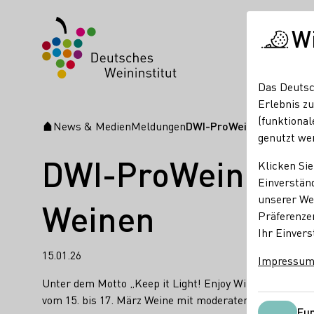
W
Das Deutsc
Erlebnis zu
(funktional
News & Medien
Meldungen
DWI-ProWein-Auftritt 20
Startseite
genutzt we
DWI-ProWein-Auft
Klicken Sie
Einverständ
unserer Web
Weinen
Präferenze
Ihr Einvers
15.01.26
Impressu
Unter dem Motto „Keep it Light! Enjoy Wines Made in G
vom 15. bis 17. März Weine mit moderatem Alkoholgeha
Fun