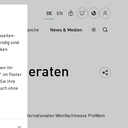
DE
EN
s
Weinbranche
News & Medien
Tagesmodus
Nachtmodus
bseiten-
endig sind
cken
olmoderaten
nen Ihr
" im Footer
Sie Ihre
auch ohne
 diesjährigen internationalen Weinfachmesse ProWein