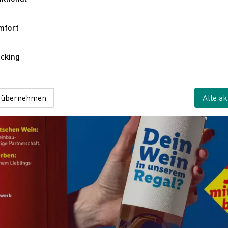
Funktional
mfort
Komfort
cking
Tracking
 übernehmen
Alle ak