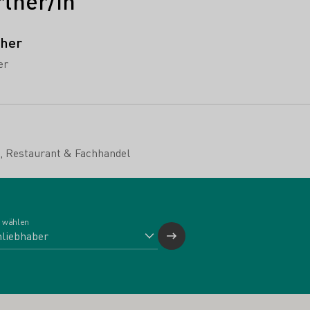
tner/in
cher
er
e, Restaurant & Fachhandel
 wählen