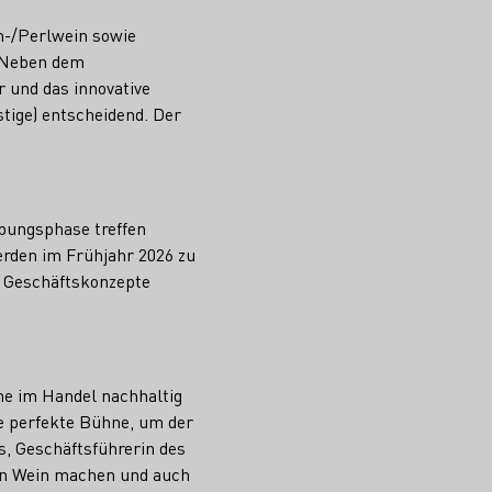
m-/Perlwein sowie
. Neben dem
r und das innovative
tige) entscheidend. Der
rbungsphase treffen
erden im Frühjahr 2026 zu
d Geschäftskonzepte
ne im Handel nachhaltig
ne perfekte Bühne, um der
s, Geschäftsführerin des
hen Wein machen und auch