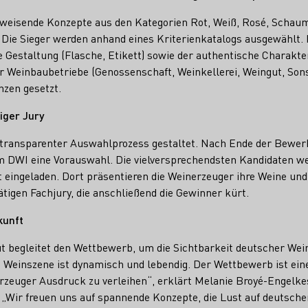
weisende Konzepte aus den Kategorien Rot, Weiß, Rosé, Schau
n. Die Sieger werden anhand eines Kriterienkatalogs ausgewählt
 Gestaltung (Flasche, Etikett) sowie der authentische Charakte
r Weinbaubetriebe (Genossenschaft, Weinkellerei, Weingut, Sons
nzen gesetzt.
iger Jury
s transparenter Auswahlprozess gestaltet. Nach Ende der Bewe
m DWI eine Vorauswahl. Die vielversprechendsten Kandidaten w
t eingeladen. Dort präsentieren die Weinerzeuger ihre Weine un
tigen Fachjury, die anschließend die Gewinner kürt.
kunft
t begleitet den Wettbewerb, um die Sichtbarkeit deutscher Wei
e Weinszene ist dynamisch und lebendig. Der Wettbewerb ist ei
erzeuger Ausdruck zu verleihen“, erklärt Melanie Broyé-Engelke
 „Wir freuen uns auf spannende Konzepte, die Lust auf deutsc