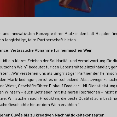
 und innovativsten Konzepte ihren Platz in den Lidl-Regalen fi
h langfristige, faire Partnerschaft bieten.
ance: Verlässliche Abnahme für heimischen Wein
Lidl ein klares Zeichen der Solidarität und Verantwortung für 
utschen Wein“ bedeutet für den Lebensmitteleinzelhändler, gera
reten. „Wir verstehen uns als langfristiger Partner der heimisch
nden Marktbedingungen ist es entscheidend, Absatzwege zu sic
rne Wiest, Geschäftsführer Einkauf Food der Lidl Dienstleistun
rten Winzern – auch Betrieben mit kleineren Rebflächen – nicht 
tive. Wir suchen nach Produkten, die beste Qualität zum bestmö
ische Geschichte hinter dem Wein erzählen.“
llener Cuvée bis zu kreativen Nachhaltigkeitskonzepten