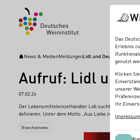
W
Das Deutsc
Erlebnis zu
(funktional
News & Medien
Meldungen
Lidl und Deutsches Weini
Startseite
genutzt we
Aufruf: Lidl und
Klicken Sie
Einverständ
unserer Web
07.02.26
Präferenze
Ihr Einvers
Der Lebensmitteleinzelhändler Lidl sucht gemeinsam m
definieren. Unter dem Motto „Aus Liebe zum deutschen
Impressu
Branchennews
Fun