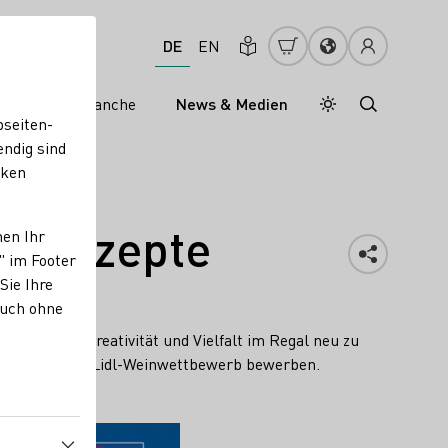
DE
EN
s
Weinbranche
News & Medien
Tagesmodus
Nachtmodus
bseiten-
endig sind
cken
inkonzepte
nen Ihr
" im Footer
Sie Ihre
auch ohne
epte, um Kreativität und Vielfalt im Regal neu zu
r 2026 für den Lidl-Weinwettbewerb bewerben.