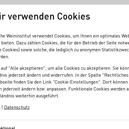
ir verwenden Cookies
Unser Wein
Regionen
Seminare & Event
he Weininstitut verwendet Cookies, um Ihnen ein optimales We
 bieten. Dazu zählen Cookies, die für den Betrieb der Seite notw
e Cookies) sowie solche, die lediglich zu anonymen Statistikzwe
nstitut starten Wettbewerb für heimischen Wein
rden.
 DWI suchen neue We
 auf "Alle akzeptieren", um alle Cookies zu akzeptieren. Sie kön
nis jederzeit ändern und widerrufen. In der Spalte "Rechtliches
seite finden Sie den Link "Cookie-Einstellungen". Dort können 
n jederzeit ändern bzw. anpassen. Funktionale Cookies werden 
tändnis weiterhin ausgeführt.
it dem Deutschen Weininstitut (DWI) zukunftsweisende Weinkonz
 Wein“ können sich Weinerzeuger ab sofort bis zum 28. Februa
m
|
Datenschutz
ktional