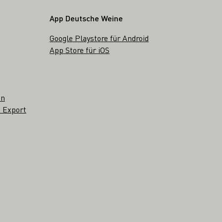
App Deutsche Weine
Google Playstore für Android
App Store für iOS
en
 Export