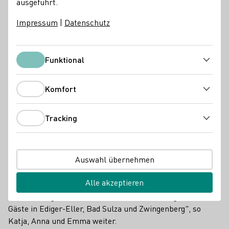
ausgeführt.
DWM
Impressum
|
Datenschutz
Funktional
Funktional
Komfort
Komfort
Tracking
Tracking
Auswahl übernehmen
Alle akzeptieren
"Unser großer Dank geht deshalb an alle Verantwortlichen
und freiwilligen Helferinnen und Helfer, Ehrengäste und
Gäste in Ediger-Eller, Bad Sulza und Zwingenberg", so
Katja, Anna und Emma weiter.