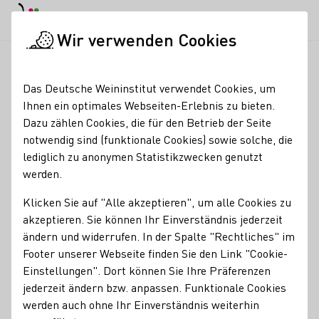
EN
Tagesmodus
Nachtmodus
Haup
Haup
Wir verwenden Cookies
News & Medien
Meldungen
Herzliche Empfänge in Heimat
Startseite
Das Deutsche Weininstitut verwendet Cookies, um
Weinmajestäten-
Ihnen ein optimales Webseiten-Erlebnis zu bieten.
Dazu zählen Cookies, die für den Betrieb der Seite
Amtsjahr: Diese
notwendig sind (funktionale Cookies) sowie solche, die
Heimatgemeinden
lediglich zu anonymen Statistikzwecken genutzt
werden.
fiebern mit
Klicken Sie auf "Alle akzeptieren", um alle Cookies zu
03.11.25
akzeptieren. Sie können Ihr Einverständnis jederzeit
ändern und widerrufen. In der Spalte "Rechtliches" im
"Die ersten paar Wochen sind vergangen und wir wurden
Footer unserer Webseite finden Sie den Link "Cookie-
bestens von vielen Menschen an der Mosel, an Saale-
Einstellungen". Dort können Sie Ihre Präferenzen
Unstrut und an der Hessischen Bergstraße empfangen",
jederzeit ändern bzw. anpassen. Funktionale Cookies
berichten die Deutschen Weinmajestäten Katja Simon,
werden auch ohne Ihr Einverständnis weiterhin
Anna Zenz und Emma Meinhardt.