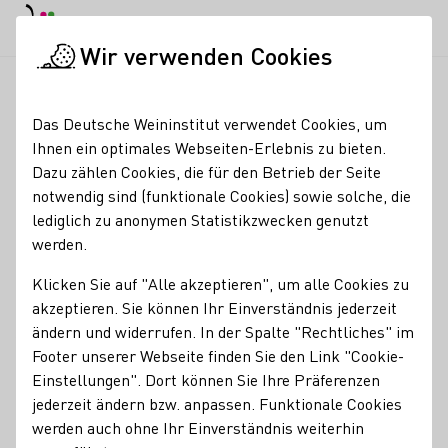
EN
Tagesmodus
Nachtmodus
Haup
Haup
Wir verwenden Cookies
News & Medien
Meldungen
Neu Aktionen:
Startseite
Das Deutsche Weininstitut verwendet Cookies, um
'Wines of Germany'-
Ihnen ein optimales Webseiten-Erlebnis zu bieten.
Dazu zählen Cookies, die für den Betrieb der Seite
Aktionswochen in aller
notwendig sind (funktionale Cookies) sowie solche, die
Welt
lediglich zu anonymen Statistikzwecken genutzt
werden.
06.07.26
Klicken Sie auf "Alle akzeptieren", um alle Cookies zu
Die Genuss-Kampagne "31 Days of German Wine" kehrt im
akzeptieren. Sie können Ihr Einverständnis jederzeit
Juli in das Vereinigte Königreich (UK) und nach Japan
ändern und widerrufen. In der Spalte "Rechtliches" im
zurück. Der Fokus geht dabei weit über die Rebsorte
Footer unserer Webseite finden Sie den Link "Cookie-
Riesling hinaus. Das Deutsche Weininstitut (DWI) initiiert
Einstellungen". Dort können Sie Ihre Präferenzen
ganzjährig und weltweit Präsentationen heimischer Weine.
jederzeit ändern bzw. anpassen. Funktionale Cookies
werden auch ohne Ihr Einverständnis weiterhin
DWI Aktuell