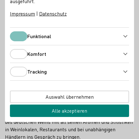
ausgeführt.
Impressum
|
Datenschutz
Funktional
Funktional
Komfort
Komfort
Tracking
Tracking
Auswahl übernehmen
Deutschlands international bekannteste Leitrebsorten
Riesling und Spätburgunder werden in vielen Ländern
Alle akzeptieren
immer bekannter. Es ist also an der Zeit, die ganze Vielfalt
des deutschen Weins mit all seinen Aromen und Stilistiken
in Weinlokalen, Restaurants und bei unabhängigen
Händlern ins Gespräch zu bringen.