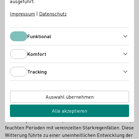
ausgeführt.
DWI Aktuell
Impressum
|
Datenschutz
Funktional
Funktional
Komfort
Komfort
Tracking
Tracking
Auswahl übernehmen
Blühende Weinrebe im Mai
Alle akzeptieren
Die bisherige Vegetationsperiode war geprägt von einem
Wechselspiel aus warmen, trockenen Phasen und kühlen,
feuchten Perioden mit vereinzelten Starkregenfällen. Diese
Witterung führte zu einer uneinheitlichen Entwicklung der