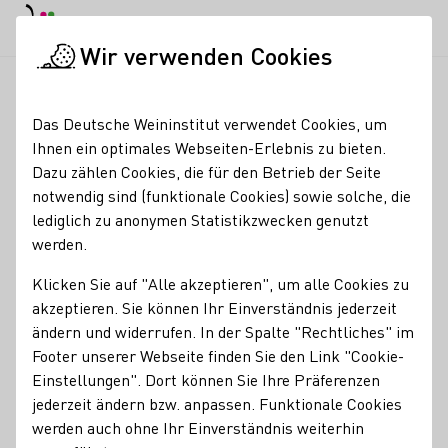
EN
Tagesmodus
Nachtmodus
Haup
Haup
Wir verwenden Cookies
News & Medien
Meldungen
Unterschiedliche Entwicklung 
Startseite
Das Deutsche Weininstitut verwendet Cookies, um
Unterschiedliche
Ihnen ein optimales Webseiten-Erlebnis zu bieten.
Dazu zählen Cookies, die für den Betrieb der Seite
Entwicklung der
notwendig sind (funktionale Cookies) sowie solche, die
Rebenblüte in den
lediglich zu anonymen Statistikzwecken genutzt
werden.
deutschen
Klicken Sie auf "Alle akzeptieren", um alle Cookies zu
Weinregionen
akzeptieren. Sie können Ihr Einverständnis jederzeit
ändern und widerrufen. In der Spalte "Rechtliches" im
12.06.25
Footer unserer Webseite finden Sie den Link "Cookie-
Einstellungen". Dort können Sie Ihre Präferenzen
Die Rebenblüte zeigt sich in diesem Jahr in den deutschen
jederzeit ändern bzw. anpassen. Funktionale Cookies
Anbaugebieten sehr unterschiedlich entwickelt.
werden auch ohne Ihr Einverständnis weiterhin