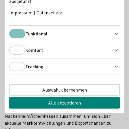
ausgeführt.
Impressum
|
Datenschutz
Funktional
Funktional
Komfort
Komfort
Tracking
Tracking
Auswahl übernehmen
Forum Export 2025
Rund 80 Teilnehmende aus elf deutschen Anbaugebieten
Alle akzeptieren
kamen am 4. Juni in der Carl-Zuckmayer-Halle in
Nackenheim/Rheinhessen zusammen, um sich über
aktuelle Marktentwicklungen und Exportchancen zu