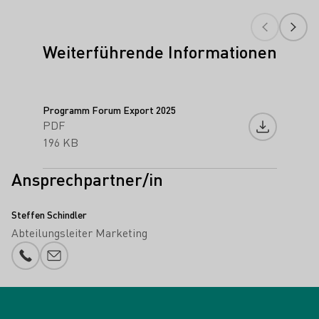
Weiterführende Informationen
Programm Forum Export 2025
PDF
Datei heru
196 KB
Ansprechpartner/in
Steffen Schindler
Abteilungsleiter Marketing
Telefonnummer
E-Mail-Adresse