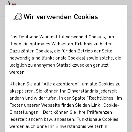
EN
Tagesmodus
Nachtmodus
Haup
Haup
Wir verwenden Cookies
News & Medien
Meldungen
ProWine Tokyo 2025 mit 30 deu
Startseite
Das Deutsche Weininstitut verwendet Cookies, um
ProWine Tokyo 2025 mit
Ihnen ein optimales Webseiten-Erlebnis zu bieten.
Dazu zählen Cookies, die für den Betrieb der Seite
30 deutschen
notwendig sind (funktionale Cookies) sowie solche, die
Ausstellern
lediglich zu anonymen Statistikzwecken genutzt
werden.
09.04.25
Klicken Sie auf "Alle akzeptieren", um alle Cookies zu
Nach dem erfolgreichen Debüt auf der ersten ProWine
akzeptieren. Sie können Ihr Einverständnis jederzeit
Tokyo im vergangenen Jahr beteiligt sich das Deutsche
ändern und widerrufen. In der Spalte "Rechtliches" im
Weininstitut (DWI) 2025 erneut an der führenden
Footer unserer Webseite finden Sie den Link "Cookie-
internationalen Fachmesse für Weine und Spirituosen in
Einstellungen". Dort können Sie Ihre Präferenzen
Japan.
jederzeit ändern bzw. anpassen. Funktionale Cookies
werden auch ohne Ihr Einverständnis weiterhin
DWI Aktuell