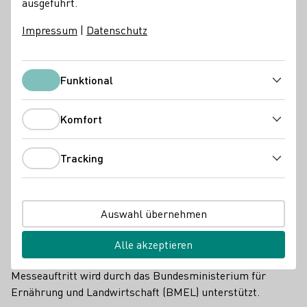
ausgeführt.
Impressum
|
Datenschutz
Funktional
Funktional
Komfort
Komfort
Tracking
Tracking
Auswahl übernehmen
Wines of Germany-Messestand auf der ProWein Tokyo 2024.
Vom
15. bis 17. April 2025
präsentieren sich 30 Aussteller
Alle akzeptieren
im deutschen Pavillon im Tokyo Big Sight. Der
Messeauftritt wird durch das Bundesministerium für
Ernährung und Landwirtschaft (BMEL) unterstützt.