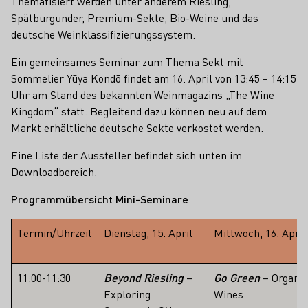
Thematisiert werden unter anderem Riesling,
Spätburgunder, Premium-Sekte, Bio-Weine und das
deutsche Weinklassifizierungssystem.
Ein gemeinsames Seminar zum Thema Sekt mit
Sommelier Yūya Kondō findet am 16. April von 13:45 – 14:15
Uhr am Stand des bekannten Weinmagazins „The Wine
Kingdom“ statt. Begleitend dazu können neu auf dem
Markt erhältliche deutsche Sekte verkostet werden.
Eine Liste der Aussteller befindet sich unten im
Downloadbereich.
Programmübersicht Mini-Seminare
Termin/Uhrzeit
Dienstag, 15. April
Mittwoch, 16. April
11:00-11:30
Beyond Riesling
–
Go Green
– Organic
Exploring
Wines