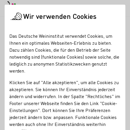
EN
Tagesmodus
Nachtmodus
Haup
Haup
Wir verwenden Cookies
News & Medien
Meldungen
Einordnung der Empfehlungen 
Startseite
Das Deutsche Weininstitut verwendet Cookies, um
Einordnung der
Ihnen ein optimales Webseiten-Erlebnis zu bieten.
Dazu zählen Cookies, die für den Betrieb der Seite
Empfehlungen zum
notwendig sind (funktionale Cookies) sowie solche, die
Alkoholkonsum durch
lediglich zu anonymen Statistikzwecken genutzt
werden.
die Deutsche
Klicken Sie auf "Alle akzeptieren", um alle Cookies zu
Weinakademie
akzeptieren. Sie können Ihr Einverständnis jederzeit
ändern und widerrufen. In der Spalte "Rechtliches" im
04.02.25
Footer unserer Webseite finden Sie den Link "Cookie-
Einstellungen". Dort können Sie Ihre Präferenzen
Die aktuellen Empfehlungen zum Alkoholkonsum erörtert
jederzeit ändern bzw. anpassen. Funktionale Cookies
die DWA in einem Online-Seminar mit dem
werden auch ohne Ihr Einverständnis weiterhin
Ernährungswissenschaftler Prof. Dr. Nicolai Worm am 18.