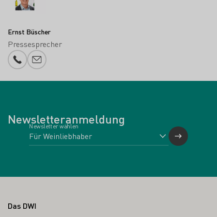
Ernst Büscher
Pressesprecher
Telefonnummer
E-Mail-Adresse
Newsletteranmeldung
Newsletter wählen
Fußbereich
Das DWI