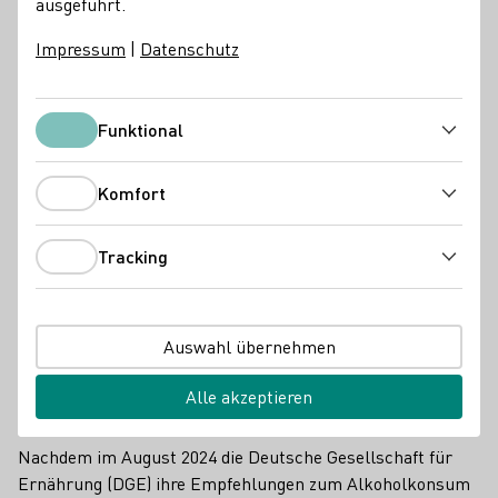
ausgeführt.
Februar um 17.00 Uhr.
Impressum
|
Datenschutz
Pressemeldungen
Funktional
Funktional
Komfort
Komfort
Tracking
Tracking
Auswahl übernehmen
Alle akzeptieren
Weingenießer im Restaurant
Nachdem im August 2024 die Deutsche Gesellschaft für
Ernährung (DGE) ihre Empfehlungen zum Alkoholkonsum