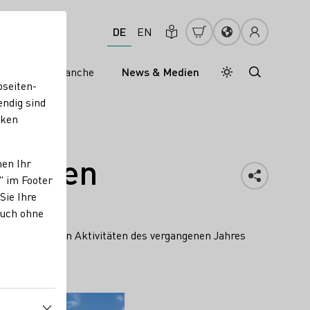
DE
EN
s
Weinbranche
News & Medien
Tagesmodus
Nachtmodus
bseiten-
endig sind
cken
nahmen
nen Ihr
" im Footer
Sie Ihre
auch ohne
die wichtigsten Aktivitäten des vergangenen Jahres