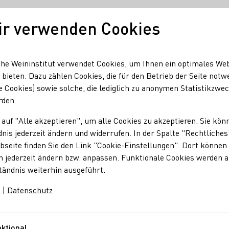
ir verwenden Cookies
Unser Wein
Regionen
Seminare & Event
he Weininstitut verwendet Cookies, um Ihnen ein optimales We
 bieten. Dazu zählen Cookies, die für den Betrieb der Seite notw
e Cookies) sowie solche, die lediglich zu anonymen Statistikzwe
 auf DWI-Maßnahmen
rden.
usblick auf DWI-Maß
 auf "Alle akzeptieren", um alle Cookies zu akzeptieren. Sie kön
nis jederzeit ändern und widerrufen. In der Spalte "Rechtliches
seite finden Sie den Link "Cookie-Einstellungen". Dort können 
n jederzeit ändern bzw. anpassen. Funktionale Cookies werden 
tändnis weiterhin ausgeführt.
rn“ gibt das Deutsche Weininstitut (DWI) einen Überblick über 
men.
m
|
Datenschutz
ktional