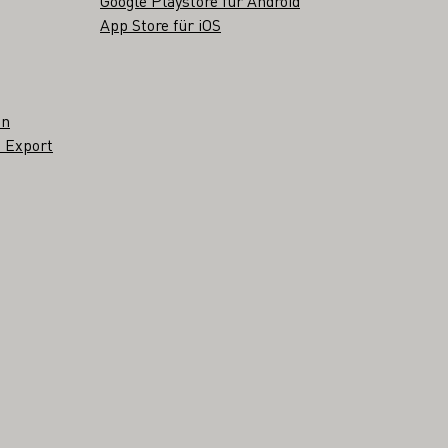
Google Playstore für Android
App Store für iOS
en
 Export