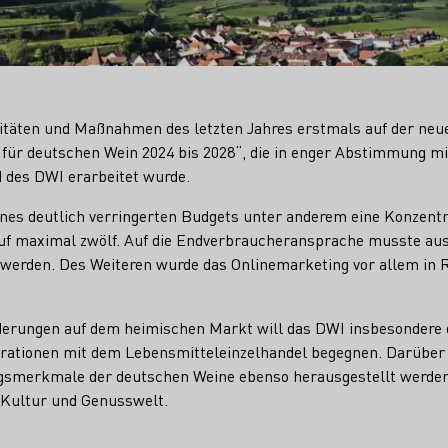
vitäten und Maßnahmen des letzten Jahres erstmals auf der neue
ür deutschen Wein 2024 bis 2028“, die in enger Abstimmung mi
 des DWI erarbeitet wurde.
ines deutlich verringerten Budgets unter anderem eine Konzentr
uf maximal zwölf. Auf die Endverbraucheransprache musste au
 werden. Des Weiteren wurde das Onlinemarketing vor allem in 
erungen auf dem heimischen Markt will das DWI insbesondere d
ationen mit dem Lebensmitteleinzelhandel begegnen. Darüber h
ngsmerkmale der deutschen Weine ebenso herausgestellt werden
 Kultur und Genusswelt.