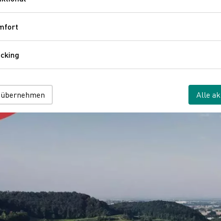
Funktional
mfort
Komfort
cking
Tracking
 übernehmen
Alle ak