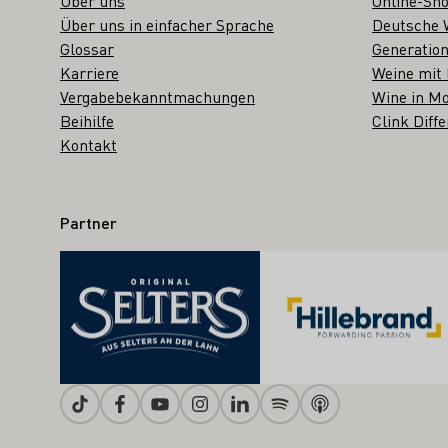
Über uns
Online-Sh
Über uns in einfacher Sprache
Deutsche 
Glossar
Generation
Karriere
Weine mit
Vergabebekanntmachungen
Wine in Mo
Beihilfe
Clink Diffe
Kontakt
Partner
Tiktok
Facebook
Youtube
Instagram
Linkedin
Spotify
Apple