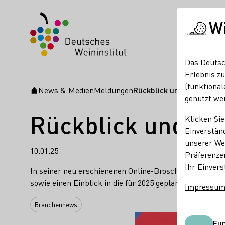
W
Das Deutsc
Erlebnis zu
(funktional
News & Medien
Meldungen
Rückblick und Ausblick
Startseite
genutzt we
Rückblick und A
Klicken Sie
Einverständ
unserer Web
10.01.25
Präferenze
Ihr Einvers
In seiner neu erschienenen Online-Broschüre „WeinInte
sowie einen Einblick in die für 2025 geplanten Maßnah
Impressu
Branchennews
Fun