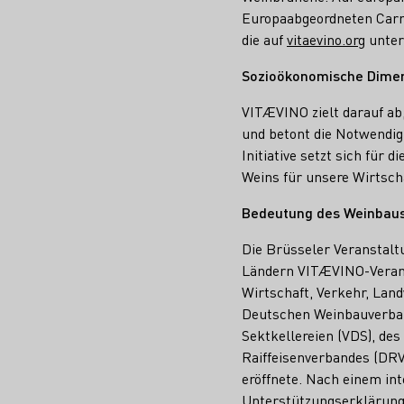
Europaabgeordneten Carm
die auf
vitaevino.org
unter
Sozioökonomische Dime
VITÆVINO zielt darauf ab,
und betont die Notwendi
Initiative setzt sich fü
Weins für unsere Wirtsch
Bedeutung des Weinbaus 
Die Brüsseler Veranstalt
Ländern VITÆVINO-Veranst
Wirtschaft, Verkehr, Lan
Deutschen Weinbauverban
Sektkellereien (VDS), de
Raiffeisenverbandes (DRV
eröffnete. Nach einem in
Unterstützungserklärung,