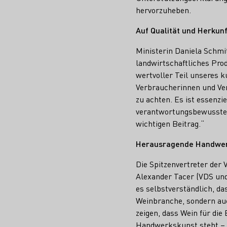
hervorzuheben.
Auf Qualität und Herkun
Ministerin Daniela Schmi
landwirtschaftliches Prod
wertvoller Teil unseres ku
Verbraucherinnen und Ve
zu achten. Es ist essenz
verantwortungsbewussten
wichtigen Beitrag.“
Herausragende Handwer
Die Spitzenvertreter der
Alexander Tacer (VDS und
es selbstverständlich, da
Weinbranche, sondern auc
zeigen, dass Wein für die
Handwerkskunst steht – 