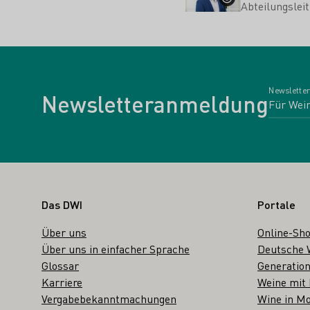
Abteilungsle
Newsletter
Newsletteranmeldung
Fußbereich
Das DWI
Portale
Über uns
Online-Sh
Über uns in einfacher Sprache
Deutsche 
Glossar
Generation
Karriere
Weine mit
Vergabebekanntmachungen
Wine in Mo