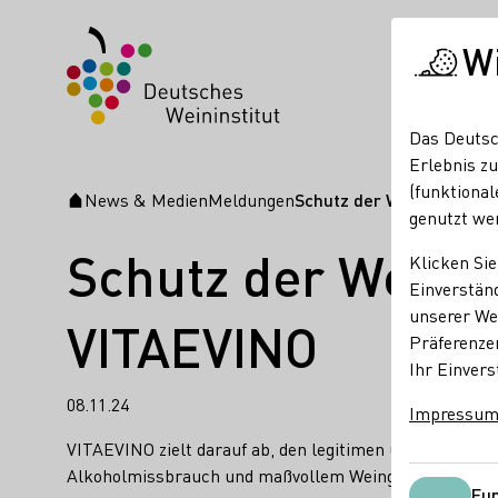
W
Das Deutsc
Erlebnis zu
(funktional
News & Medien
Meldungen
Schutz der Weinkultur:
Startseite
genutzt we
Schutz der Weink
Klicken Sie
Einverständ
unserer Web
VITAEVINO
Präferenze
Ihr Einvers
08.11.24
Impressu
VITAEVINO zielt darauf ab, den legitimen und nachhaltig
Alkoholmissbrauch und maßvollem Weingenuss zu unter
Fun