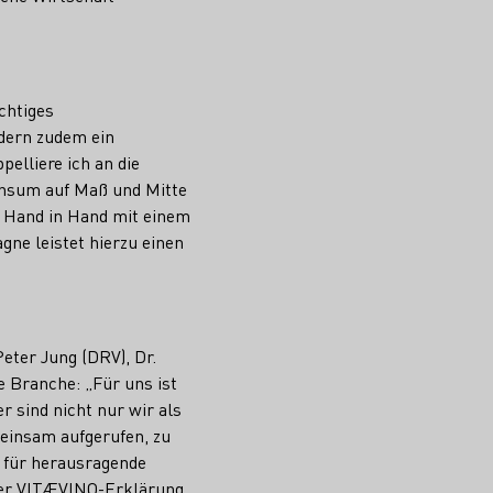
chtiges
ndern zudem ein
pelliere ich an die
onsum auf Maß und Mitte
e Hand in Hand mit einem
e leistet hierzu einen
eter Jung (DRV), Dr.
 Branche: „Für uns ist
r sind nicht nur wir als
meinsam aufgerufen, zu
d für herausragende
der VITÆVINO-Erklärung