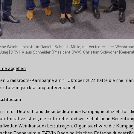
sche Weinbauministerin Daniela Schmitt (Mitte) mit Vertretern der Weinbranche
 Jung (DRV), Klaus Schneider (Präsident DWV), Christian Schwörer (Gener
imme abgeben
.
en Grassroots-Kampagne am 1. Oktober 2024 hatte die rheinland
erstützungserklärung unterzeichnet.
schlossen
rrin für Deutschland diese bedeutende Kampagne offiziell für d
eser Initiative ist es, die kulturelle und wirtschaftliche Bedeutu
aßvollen Weinkonsum beizutragen. Organisiert wird die Kampag
scher Ebene wird VITÆVINO von politischen Entscheidungsträge