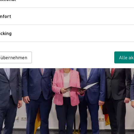
Funktional
mfort
Komfort
cking
Tracking
 übernehmen
Alle ak