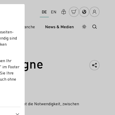
DE
EN
s
Weinbranche
News & Medien
Tagesmodus
Nachtmodus
bseiten-
endig sind
cken
Kampagne
nen Ihr
" im Footer
Sie Ihre
auch ohne
nitiative betont die Notwendigkeit, zwischen
ufen.