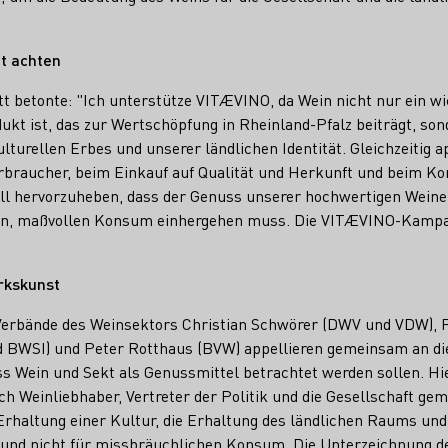
ft achten
tt betonte: "Ich unterstütze VITÆVINO, da Wein nicht nur ein wi
ukt ist, das zur Wertschöpfung in Rheinland-Pfalz beiträgt, so
lturellen Erbes und unserer ländlichen Identität. Gleichzeitig ap
rbraucher, beim Einkauf auf Qualität und Herkunft und beim K
iell hervorzuheben, dass der Genuss unserer hochwertigen Wein
, maßvollen Konsum einhergehen muss. Die VITÆVINO-Kampagn
kskunst
 Verbände des Weinsektors Christian Schwörer (DWV und VDW), P
 BWSI) und Peter Rotthaus (BVW) appellieren gemeinsam an die
ss Wein und Sekt als Genussmittel betrachtet werden sollen. Hie
h Weinliebhaber, Vertreter der Politik und die Gesellschaft ge
 Erhaltung einer Kultur, die Erhaltung des ländlichen Raums un
und nicht für missbräuchlichen Konsum. Die Unterzeichnung 