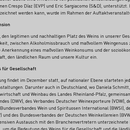
en Crespo Díaz (EVP) und Eric Sargiacomo (S&D), unterstützt.
zeichnet werden kann, wurde im Rahmen der Auftaktveranstaltu
nsion
 den legitimen und nachhaltigen Platz des Weins in unserer Gese
gkeit, zwischen Alkoholmissbrauch und maßvollem Weingenuss z
r die Anerkennung eines maßvollen Weinkonsums und der sozioö
aft, den ländlichen Raum und unsere Kultur ein.
für Gesellschaft
ung findet im Dezember statt, auf nationaler Ebene starteten j
altungen. Darunter auch in Deutschland, wo Daniela Schmitt, 
dwirtschaft und Weinbau des Landes Rheinland-Pfalz, gemeinsam
des (DWV), des Verbandes Deutscher Weinexporteure (VDW), d
s Bundesverbandes Wein und Spirituosen International (BWSI), 
) und des Bundesverbandes der Deutschen Weinkellereien (BVW)
tensiven Austausch mit den Branchenvertretern unterzeichnete 
 um die Bedeutung des Weins für die Gesellschaft und die ländl