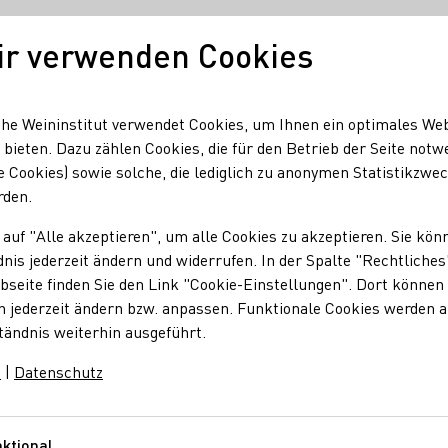
ir verwenden Cookies
Unser Wein
Regionen
Seminare & Event
he Weininstitut verwendet Cookies, um Ihnen ein optimales We
 bieten. Dazu zählen Cookies, die für den Betrieb der Seite notw
e Cookies) sowie solche, die lediglich zu anonymen Statistikzwe
 Europaweite Grassroots-Kampagne VITÆVINO
rden.
ultur: Grassroots-
 auf "Alle akzeptieren", um alle Cookies zu akzeptieren. Sie kön
nis jederzeit ändern und widerrufen. In der Spalte "Rechtliches
seite finden Sie den Link "Cookie-Einstellungen". Dort können 
n jederzeit ändern bzw. anpassen. Funktionale Cookies werden 
tändnis weiterhin ausgeführt.
m
|
Datenschutz
en Platz des Weins in unserer Gesellschaft zu verteidigen. Die I
scheiden. Eine entsprechende Unterschriftenaktion ist angela
ktional