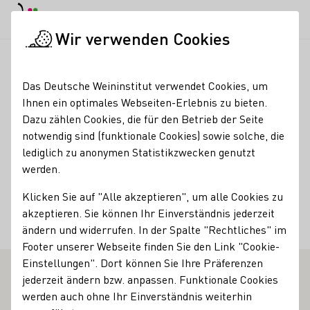
Tagesmodus
Nachtmodus
Haup
Haup
Wir verwenden Cookies
Weinbranche
Importeurssuche
Højsteen Vin
Startseite
Das Deutsche Weininstitut verwendet Cookies, um
Ihnen ein optimales Webseiten-Erlebnis zu bieten.
Højsteen Vin
Dazu zählen Cookies, die für den Betrieb der Seite
notwendig sind (funktionale Cookies) sowie solche, die
Fakten
Land
lediglich zu anonymen Statistikzwecken genutzt
werden.
Dänemark
Klicken Sie auf "Alle akzeptieren", um alle Cookies zu
Ort
akzeptieren. Sie können Ihr Einverständnis jederzeit
Hørsholm
ändern und widerrufen. In der Spalte "Rechtliches" im
Footer unserer Webseite finden Sie den Link "Cookie-
Einstellungen". Dort können Sie Ihre Präferenzen
jederzeit ändern bzw. anpassen. Funktionale Cookies
E WEINERZEUGER
werden auch ohne Ihr Einverständnis weiterhin