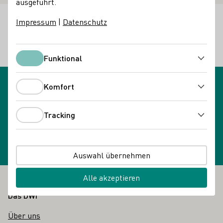
ausgeführt.
Kontakt
Impressum
|
Datenschutz
Højsteen Vin
2970 Hørsholm
Stampevej 20
Dänemark
Funktional
Funktional
Komfort
Komfort
Newsletteranmeldung
Newsletter wählen
Tracking
Tracking
Auswahl übernehmen
Alle akzeptieren
Fußbereich
Das DWI
Über uns