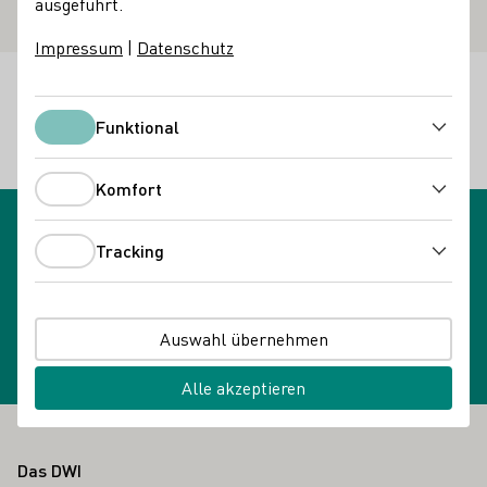
ausgeführt.
Impressum
|
Datenschutz
Kontakt
Merlot Eliza Kempinska i Leszek Kempinski SJ
Funktional
Funktional
62-040 Puszczykowo
Poznańska 75E
Polen
Komfort
Komfort
Tracking
Tracking
Newsletteranmeldung
Newsletter wählen
Auswahl übernehmen
Alle akzeptieren
Fußbereich
Das DWI