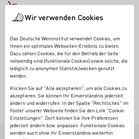
Tagesmodus
Nachtmodus
Haup
Haup
Wir verwenden Cookies
Weinbranche
Importeurssuche
Merlot Eliza Kempinska i L
Startseite
Das Deutsche Weininstitut verwendet Cookies, um
Ihnen ein optimales Webseiten-Erlebnis zu bieten.
Merlot Eliza Kempinska
Dazu zählen Cookies, die für den Betrieb der Seite
notwendig sind (funktionale Cookies) sowie solche, die
i Leszek Kempinski SJ
lediglich zu anonymen Statistikzwecken genutzt
werden.
Fakten
Land
Klicken Sie auf "Alle akzeptieren", um alle Cookies zu
Polen
akzeptieren. Sie können Ihr Einverständnis jederzeit
Ort
ändern und widerrufen. In der Spalte "Rechtliches" im
Footer unserer Webseite finden Sie den Link "Cookie-
Puszczykowo
Einstellungen". Dort können Sie Ihre Präferenzen
jederzeit ändern bzw. anpassen. Funktionale Cookies
werden auch ohne Ihr Einverständnis weiterhin
E WEINERZEUGER