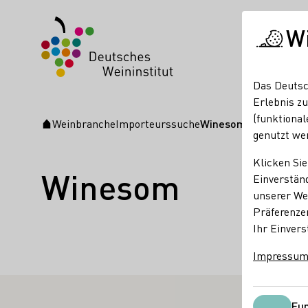
W
Das Deutsc
Erlebnis zu
(funktional
Weinbranche
Importeurssuche
Winesom
Startseite
genutzt we
Klicken Sie
Winesom
Einverständ
unserer Web
Präferenze
Fakten
La
Ihr Einvers
Impressu
Niederla
Fun
RTIERTE WEINERZEUGER