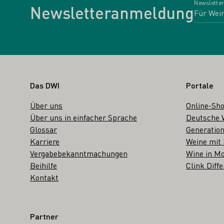
Newsletter
Newsletteranmeldung
Fußbereich
Das DWI
Portale
Über uns
Online-Sh
Über uns in einfacher Sprache
Deutsche 
Glossar
Generation
Karriere
Weine mit
Vergabebekanntmachungen
Wine in Mo
Beihilfe
Clink Diffe
Kontakt
Partner