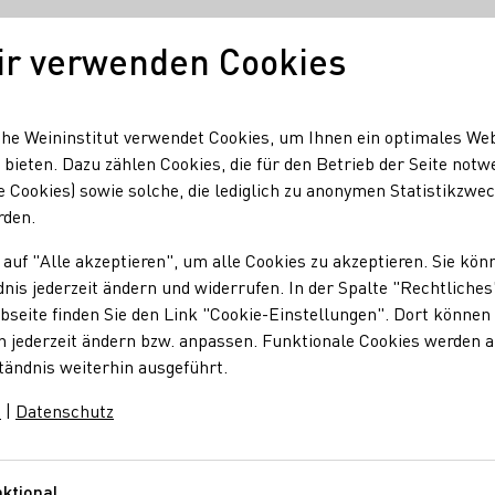
ir verwenden Cookies
Unser Wein
Regionen
Seminare & Event
he Weininstitut verwendet Cookies, um Ihnen ein optimales We
 bieten. Dazu zählen Cookies, die für den Betrieb der Seite notw
e Cookies) sowie solche, die lediglich zu anonymen Statistikzwe
rden.
 auf "Alle akzeptieren", um alle Cookies zu akzeptieren. Sie kön
nis jederzeit ändern und widerrufen. In der Spalte "Rechtliches
seite finden Sie den Link "Cookie-Einstellungen". Dort können 
n jederzeit ändern bzw. anpassen. Funktionale Cookies werden 
nd
Ort
tändnis weiterhin ausgeführt.
m
|
Datenschutz
nde
Amersfoort-Vathorst
ktional