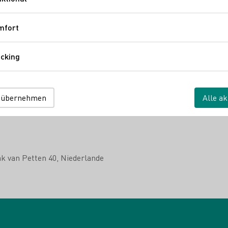
Funktional
Mehr erfahren
mfort
Komfort
Frank Schäfer
cking
Tracking
 übernehmen
Alle ak
k van Petten 40
Niederlande