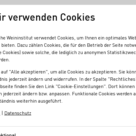
ir verwenden Cookies
Unser Wein
Regionen
Seminare & Event
he Weininstitut verwendet Cookies, um Ihnen ein optimales We
 bieten. Dazu zählen Cookies, die für den Betrieb der Seite notw
e Cookies) sowie solche, die lediglich zu anonymen Statistikzwe
rt, Bulk wine, Fasswein,
rden.
 auf "Alle akzeptieren", um alle Cookies zu akzeptieren. Sie kön
Colaris bv
nis jederzeit ändern und widerrufen. In der Spalte "Rechtliches
seite finden Sie den Link "Cookie-Einstellungen". Dort können 
n jederzeit ändern bzw. anpassen. Funktionale Cookies werden 
nd
Ort
tändnis weiterhin ausgeführt.
m
|
Datenschutz
nde
Weert
ktional