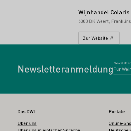
Wijnhandel Colaris
6003 DK Weert
Franklins
Zur Website
Newsletter
Newsletteranmeldung
Fußbereich
Das DWI
Portale
Über uns
Online-Sh
Über uns in einfacher Sprache
Deutsche 