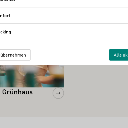
Funktional
Mehr erfahren
mfort
Komfort
Weingut Schmitge
cking
Tracking
 übernehmen
Alle ak
n Grünhaus