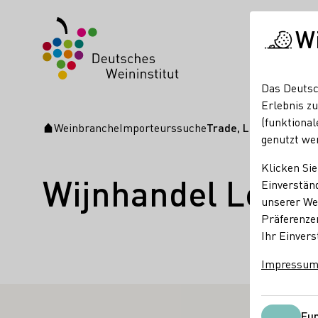
W
Das Deutsc
Erlebnis zu
(funktional
Weinbranche
Importeurssuche
Trade, Logistic, impo
Startseite
genutzt we
Klicken Sie
Wijnhandel Léon 
Einverständ
unserer Web
Präferenze
Fakten
La
Ihr Einvers
Impressu
Niederla
Fun
RTIERTE WEINERZEUGER