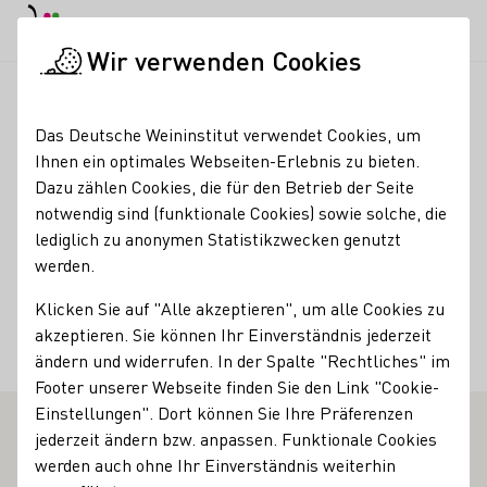
Tagesmodus
Nachtmodus
Haup
Haup
Wir verwenden Cookies
Weinbranche
Importeurssuche
Trade, Logistic, import, Bul
Startseite
Das Deutsche Weininstitut verwendet Cookies, um
Ihnen ein optimales Webseiten-Erlebnis zu bieten.
Meinertz- Vine
Dazu zählen Cookies, die für den Betrieb der Seite
notwendig sind (funktionale Cookies) sowie solche, die
Fakten
Land
lediglich zu anonymen Statistikzwecken genutzt
werden.
Dänemark
Klicken Sie auf "Alle akzeptieren", um alle Cookies zu
Ort
akzeptieren. Sie können Ihr Einverständnis jederzeit
Hørsholm
ändern und widerrufen. In der Spalte "Rechtliches" im
Footer unserer Webseite finden Sie den Link "Cookie-
Einstellungen". Dort können Sie Ihre Präferenzen
jederzeit ändern bzw. anpassen. Funktionale Cookies
E WEINERZEUGER
werden auch ohne Ihr Einverständnis weiterhin
Mehr erfahren