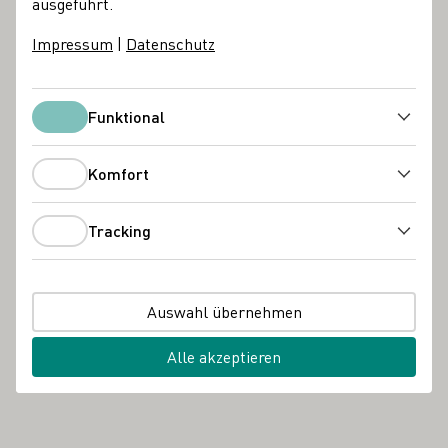
ausgeführt.
Moselland eG
Impressum
|
Datenschutz
Winzergenossenschaft
Funktional
Funktional
Mehr erfahren
Komfort
Komfort
Weingut Dr. Heger
Tracking
Tracking
Mehr erfahren
Auswahl übernehmen
Alle akzeptieren
Weingut Familie Erbeldinger