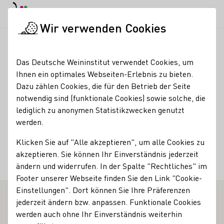
Tagesmodus
Nachtmodus
Haup
Haup
Wir verwenden Cookies
Weinbranche
Importeurssuche
Trade, Logistic, import, Bul
Startseite
Das Deutsche Weininstitut verwendet Cookies, um
Ihnen ein optimales Webseiten-Erlebnis zu bieten.
deConinckwines BV
Dazu zählen Cookies, die für den Betrieb der Seite
notwendig sind (funktionale Cookies) sowie solche, die
Fakten
Land
lediglich zu anonymen Statistikzwecken genutzt
werden.
Niederlande
Klicken Sie auf "Alle akzeptieren", um alle Cookies zu
Ort
akzeptieren. Sie können Ihr Einverständnis jederzeit
Bergen op Zoom
ändern und widerrufen. In der Spalte "Rechtliches" im
Footer unserer Webseite finden Sie den Link "Cookie-
Einstellungen". Dort können Sie Ihre Präferenzen
jederzeit ändern bzw. anpassen. Funktionale Cookies
E WEINERZEUGER
werden auch ohne Ihr Einverständnis weiterhin
Mehr erfahren