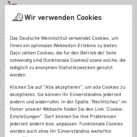
EN
Tagesmodus
Nachtmodus
Haup
Haup
Wir verwenden Cookies
Regionen
Außerhalb der Weinbaugebiete
Startseite
Das Deutsche Weininstitut verwendet Cookies, um
Außerhalb der
Ihnen ein optimales Webseiten-Erlebnis zu bieten.
Dazu zählen Cookies, die für den Betrieb der Seite
Weinbaugebiete
notwendig sind (funktionale Cookies) sowie solche, die
lediglich zu anonymen Statistikzwecken genutzt
Fakten
Rebsorten
werden.
Klicken Sie auf "Alle akzeptieren", um alle Cookies zu
akzeptieren. Sie können Ihr Einverständnis jederzeit
ändern und widerrufen. In der Spalte "Rechtliches" im
Footer unserer Webseite finden Sie den Link "Cookie-
Zitate
Einstellungen". Dort können Sie Ihre Präferenzen
jederzeit ändern bzw. anpassen. Funktionale Cookies
werden auch ohne Ihr Einverständnis weiterhin