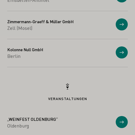
Zimmermann-Graeff & Müller GmbH
Anzei
Zell (Mosel)
Kolonne Null GmbH
Anzei
Berlin
VERANSTALTUNGEN
„WEINFEST OLDENBURG“
Anzei
Oldenburg