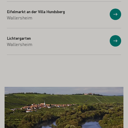
Eifelmarkt an der Villa Hundsberg
Anzei
Wallersheim
Lichtergarten
Anzei
Wallersheim
 AUCH INTERESSIEREN
Mehr erfahren