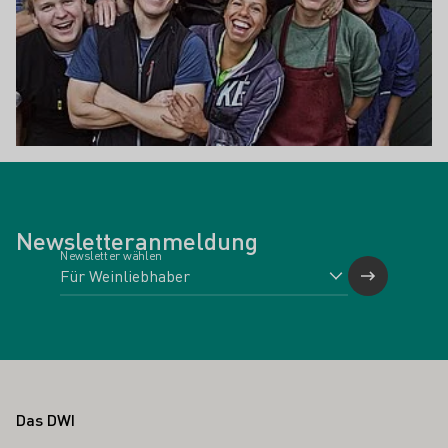
Newsletteranmeldung
Newsletter wählen
Fußbereich
Das DWI