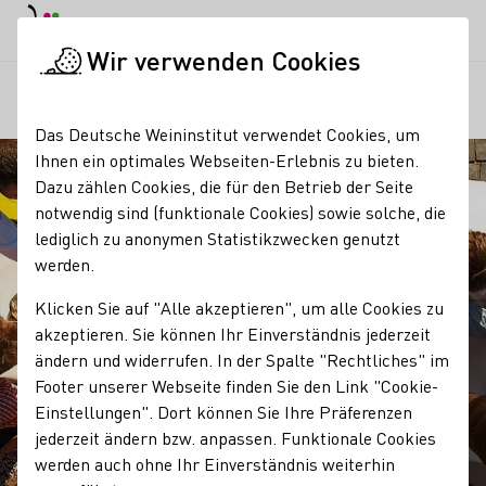
Tagesmodus
Nachtmodus
Haup
Haup
Wir verwenden Cookies
Seminare & Events
Einzelseminare für Fachkräfte
Personal
Startseite
Das Deutsche Weininstitut verwendet Cookies, um
Ihnen ein optimales Webseiten-Erlebnis zu bieten.
Dazu zählen Cookies, die für den Betrieb der Seite
notwendig sind (funktionale Cookies) sowie solche, die
lediglich zu anonymen Statistikzwecken genutzt
werden.
Klicken Sie auf "Alle akzeptieren", um alle Cookies zu
akzeptieren. Sie können Ihr Einverständnis jederzeit
ändern und widerrufen. In der Spalte "Rechtliches" im
Footer unserer Webseite finden Sie den Link "Cookie-
Personal suchen und
Einstellungen". Dort können Sie Ihre Präferenzen
jederzeit ändern bzw. anpassen. Funktionale Cookies
halten - für Weingüter
werden auch ohne Ihr Einverständnis weiterhin