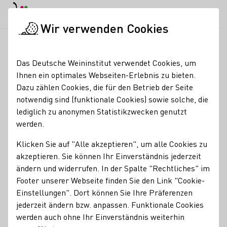
Tagesmodus
Nachtmodus
Haup
Haup
Wir verwenden Cookies
Seminare & Events
Veranstaltungskalender
Startseite
Das Deutsche Weininstitut verwendet Cookies, um
Veranstaltungskalender
Ihnen ein optimales Webseiten-Erlebnis zu bieten.
Dazu zählen Cookies, die für den Betrieb der Seite
Suche
notwendig sind (funktionale Cookies) sowie solche, die
Filter
lediglich zu anonymen Statistikzwecken genutzt
werden.
Heute
Morgen
Dieses Wochenende
4 Wochen Vo
Klicken Sie auf "Alle akzeptieren", um alle Cookies zu
akzeptieren. Sie können Ihr Einverständnis jederzeit
ändern und widerrufen. In der Spalte "Rechtliches" im
Footer unserer Webseite finden Sie den Link "Cookie-
Einstellungen". Dort können Sie Ihre Präferenzen
jederzeit ändern bzw. anpassen. Funktionale Cookies
werden auch ohne Ihr Einverständnis weiterhin