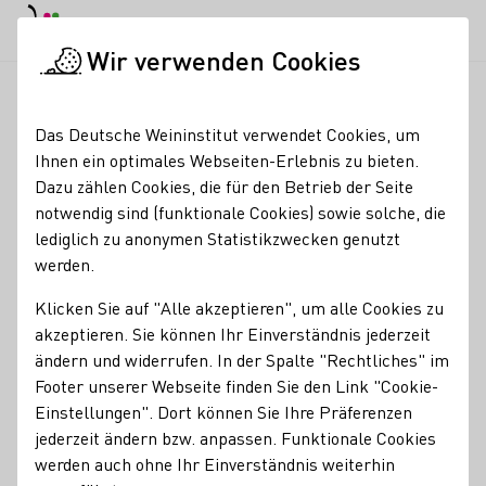
Tagesmodus
Nachtmodus
Haup
Haup
Wir verwenden Cookies
Seminare & Events
Veranstaltungskalender
Startseite
Das Deutsche Weininstitut verwendet Cookies, um
Veranstaltungskalender
Ihnen ein optimales Webseiten-Erlebnis zu bieten.
Dazu zählen Cookies, die für den Betrieb der Seite
Suche
notwendig sind (funktionale Cookies) sowie solche, die
Filter
lediglich zu anonymen Statistikzwecken genutzt
werden.
Heute
Morgen
Dieses Wochenende
4 Wochen Vo
Klicken Sie auf "Alle akzeptieren", um alle Cookies zu
akzeptieren. Sie können Ihr Einverständnis jederzeit
ändern und widerrufen. In der Spalte "Rechtliches" im
Footer unserer Webseite finden Sie den Link "Cookie-
Einstellungen". Dort können Sie Ihre Präferenzen
jederzeit ändern bzw. anpassen. Funktionale Cookies
werden auch ohne Ihr Einverständnis weiterhin