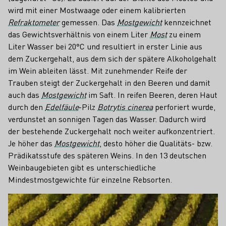
wird mit einer Mostwaage oder einem kalibrierten
Refraktometer
gemessen. Das
Mostgewicht
kennzeichnet
das Gewichtsverhältnis von einem Liter
Most
zu einem
Liter Wasser bei 20°C und resultiert in erster Linie aus
dem Zuckergehalt, aus dem sich der spätere Alkoholgehalt
im Wein ableiten lässt. Mit zunehmender Reife der
Trauben steigt der Zuckergehalt in den Beeren und damit
auch das
Mostgewicht
im Saft. In reifen Beeren, deren Haut
durch den
Edelfäule
-Pilz
Botrytis cinerea
perforiert wurde,
verdunstet an sonnigen Tagen das Wasser. Dadurch wird
der bestehende Zuckergehalt noch weiter aufkonzentriert.
Je höher das
Mostgewicht
, desto höher die Qualitäts- bzw.
Prädikatsstufe des späteren Weins. In den 13 deutschen
Weinbaugebieten gibt es unterschiedliche
Mindestmostgewichte für einzelne Rebsorten.
Teaser
Nach wem ist die Bezeichnung
Der Begriff Oechsle (abgekürzt °Oe)